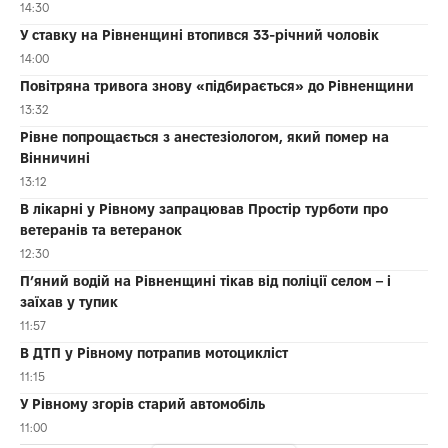
14:30
У ставку на Рівненщині втопився 33-річний чоловік
14:00
Повітряна тривога знову «підбирається» до Рівненщини
13:32
Рівне попрощається з анестезіологом, який помер на
Вінничині
13:12
В лікарні у Рівному запрацював Простір турботи про
ветеранів та ветеранок
12:30
П’яний водій на Рівненщині тікав від поліції селом – і
заїхав у тупик
11:57
В ДТП у Рівному потрапив мотоцикліст
11:15
У Рівному згорів старий автомобіль
11:00