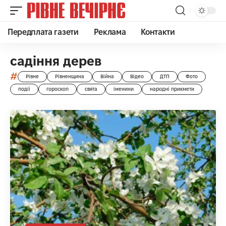
Передплата газети
Реклама
Контакти
садіння дерев
#
Рівне
Рівненщина
Війна
Відео
ДТП
Фото
події
гороскоп
свята
іменини
народні прикмети