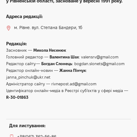
у Рівненській області, засноване у вересні 1991 року.
Адреса редакції:
м. Рівне. вул. Степана Бандери, 1б
Редакція:
Засновник —
Микола Несенюк
Головний редактор —
Валентина Шах
:
valensrv@gmail.com
Редактор сайту—
Богдан Слонець
:
bogdan.slonets@gmail.com
Редактор онлайн-новин —
Жанна Пінчук
:
janna_pinchuk@ukr.net
Адміністратор сайту —
rivnepost.ad@gmail.com
Ідентифікатор онлайн-медіа в Реєстрі суб’єктів у сфері медіа —
R-30-01863
Для листування:
+38(067) 362-56-86