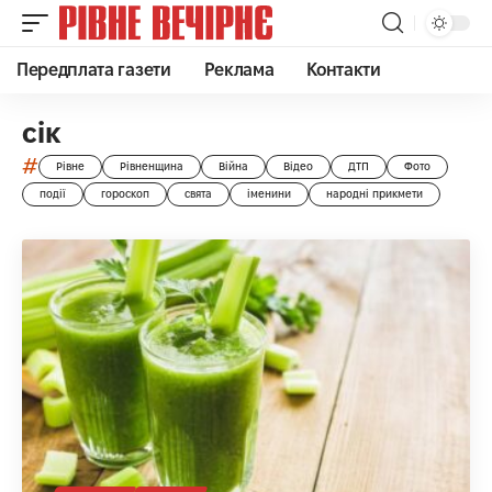
Передплата газети
Реклама
Контакти
сік
#
Рівне
Рівненщина
Війна
Відео
ДТП
Фото
події
гороскоп
свята
іменини
народні прикмети