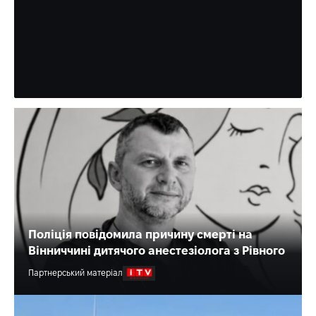
Пройшло близько пів року, як Рівненську митницю
очолив Ярослав Скоромний. Його швидкий кар’єрний ріс
пов’язують із впливовим батьком, вінницьким
бізнесменом,…
Ткаченко Сергій
10:59, 7.08.2026
Поліція повідомила причину смерті на
Вінниччині дитячого анестезіолога з Рівного
Партнерський матеріал