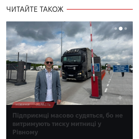
ЧИТАЙТЕ ТАКОЖ
НОВИНИ
ОБЛАСТЬ
Підприємці масово судяться, бо не
витримують тиску митниці у
Рівному