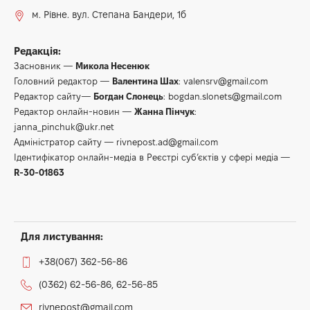
м. Рівне. вул. Степана Бандери, 1б
Редакція:
Засновник —
Микола Несенюк
Головний редактор —
Валентина Шах
:
valensrv@gmail.com
Редактор сайту—
Богдан Слонець
:
bogdan.slonets@gmail.com
Редактор онлайн-новин —
Жанна Пінчук
:
janna_pinchuk@ukr.net
Адміністратор сайту —
rivnepost.ad@gmail.com
Ідентифікатор онлайн-медіа в Реєстрі суб’єктів у сфері медіа —
R-30-01863
Для листування:
+38(067) 362-56-86
(0362) 62-56-86, 62-56-85
rivnepost@gmail.com