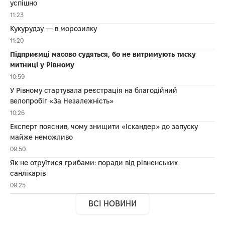
успішно
11:23
Кукурудзу — в морозилку
11:20
Підприємці масово судяться, бо не витримують тиску
митниці у Рівному
10:59
У Рівному стартувала реєстрація на благодійний
велопробіг «За Незалежність»
10:26
Експерт пояснив, чому знищити «Іскандер» до запуску
майже неможливо
09:50
Як не отруїтися грибами: поради від рівненських
санлікарів
09:25
ВСІ НОВИНИ