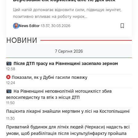
Цей напій допомагає відновити сили, підвищує імунітет,
позитивно впливає на роботу нирок…
News Editor
13:37, 30.03.2026
НОВИНИ
7 Серпня 2026
Після ДТП трасу на Рівненщині засипало зерном
12:58
Показали, як у Дубні гасили пожежу
12:24
На Рівненщині неповнолітній мотоцикліст збив
велосипедистку та втік з місця ДТП
11:50
Пацієнта лікарні знайшли мертвим у лісі на Костопільщині
11:30
Приватний будинок для літніх людей (Черкаси) надасть всі
умови, щоб реабілітація після інсульту/інфаркту пройшла