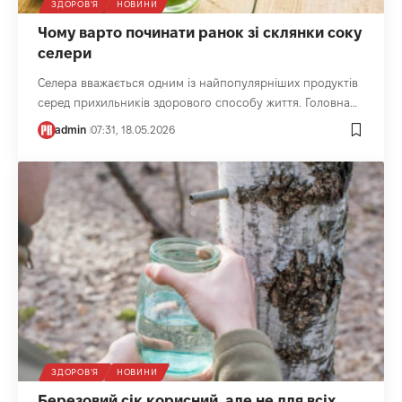
ЗДОРОВ'Я
НОВИНИ
Чому варто починати ранок зі склянки соку
селери
Селера вважається одним із найпопулярніших продуктів
серед прихильників здорового способу життя. Головна…
admin
07:31, 18.05.2026
ЗДОРОВ'Я
НОВИНИ
Березовий сік корисний, але не для всіх