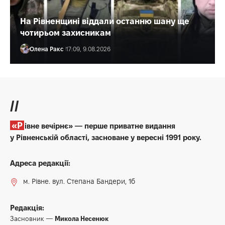
На Рівненщині віддали останню шану ще
чотирьом захисникам
Олена Ракс
17:09, 9.08.2026
//
«Рівне вечірнє» — перше приватне видання
у Рівненській області, засноване у вересні 1991 року.
Адреса редакції:
м. Рівне. вул. Степана Бандери, 1б
Редакція:
Засновник —
Микола Несенюк