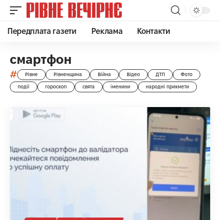
Передплата газети
Реклама
Контакти
смартфон
#
Рівне
Рівненщина
Війна
Відео
ДТП
Фото
події
гороскоп
свята
іменини
народні прикмети