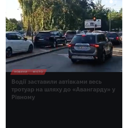
НОВИНИ
МІСТО
Водії заставили автівками весь
тротуар на шляху до «Авангарду» у
Рівному
На Замковій пішоходам доведеться хіба що виходити на
проїжджу частину. Бо на тротуарі біля школи і далі -
немає місця.