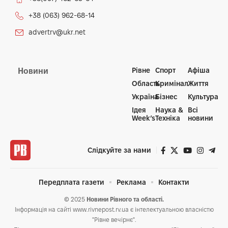
+38 (063) 962-68-14
advertrv@ukr.net
Рівне
Спорт
Афіша
Новини
Область
Кримінал
Життя
Україна
Бізнес
Культура
Ідея
Наука &
Всі
Week’s
Техніка
новини
Слідкуйте за нами
Передплата газети
Реклама
Контакти
© 2025
Новини Рівного та області.
Інформація на сайті www.rivnepost.rv.ua є інтелектуальною власністю
"Рівне вечірнє".