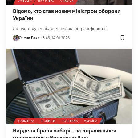
НОВИНИ
ПОЛІТИКА
УКРАЇНА
Відомо, хто став новим міністром оборони
України
До цього був міністром цифрової трансформації.
Олена Ракс
13:45, 14.01.2026
КРИМІНАЛ
НОВИНИ
ПОЛІТИКА
УКРАЇНА
Нардепи брали хабарі… за «правильне»
голосування у Верховній Раді