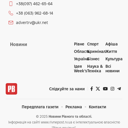
+38(097) 462-65-64
+38 (063) 962-68-14
advertrv@ukr.net
Рівне
Спорт
Афіша
Новини
Область
Кримінал
Життя
Україна
Бізнес
Культура
Ідея
Наука &
Всі
Week’s
Техніка
новини
Слідкуйте за нами
Передплата газети
Реклама
Контакти
© 2025
Новини Рівного та області.
Інформація на сайті www.rivnepost.rv.ua є інтелектуальною власністю
"Рівне вечірнє".