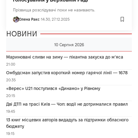
Прізвища розслідувачі поки не називають.
Олена Ракс
14:30, 27.12.2025
НОВИНИ
10 Серпня 2026
Мариновані сливи на зиму — пікантна закуска до м’яса
21:00
Омбудсман запустив короткий номер гарячої лінії — 1678
20:35
«Верес» U21 поступився «Динамо» у Рівному
20:15
Дві ДТП на трасі Київ — Чоп: водії не дотрималися правил
19:45
13 книг місцевих авторів видадуть за підтримки обласного
бюджету
19:15