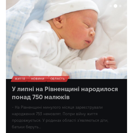
ЖИТТЯ
НОВИНИ
ОБЛАСТЬ
У липні на Рівненщині народилося
понад 750 малюків
- На Рівненщині минулого місяця зареєстрували
народження 753 немовлят. Попри війну життя
продовжується. У родинах області з’являються діти,
батьки беруть…