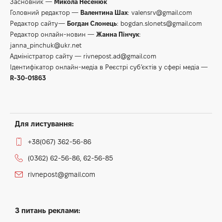
Засновник —
Микола Несенюк
Головний редактор —
Валентина Шах
:
valensrv@gmail.com
Редактор сайту—
Богдан Слонець
:
bogdan.slonets@gmail.com
Редактор онлайн-новин —
Жанна Пінчук
:
janna_pinchuk@ukr.net
Адміністратор сайту —
rivnepost.ad@gmail.com
Ідентифікатор онлайн-медіа в Реєстрі суб’єктів у сфері медіа —
R-30-01863
Для листування:
+38(067) 362-56-86
(0362) 62-56-86, 62-56-85
rivnepost@gmail.com
З питань реклами: