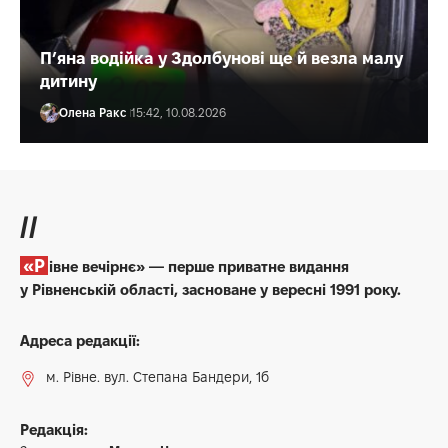
П’яна водійка у Здолбунові ще й везла малу
дитину
Олена Ракс
15:42, 10.08.2026
//
«Рівне вечірнє» — перше приватне видання
у Рівненській області, засноване у вересні 1991 року.
Адреса редакції:
м. Рівне. вул. Степана Бандери, 1б
Редакція: