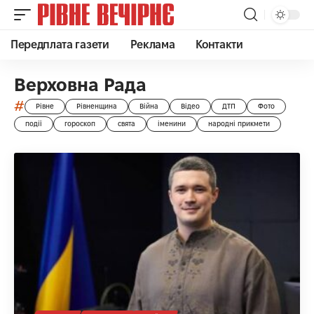
Передплата газети
Реклама
Контакти
Верховна Рада
#
Рівне
Рівненщина
Війна
Відео
ДТП
Фото
події
гороскоп
свята
іменини
народні прикмети