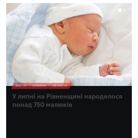
ЖИТТЯ
НОВИНИ
ОБЛАСТЬ
У липні на Рівненщині народилося
понад 750 малюків
- На Рівненщині минулого місяця зареєстрували
народження 753 немовлят. Попри війну життя
продовжується. У родинах області з’являються діти,
батьки беруть…