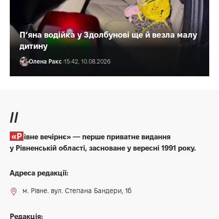
П’яна водійка у Здолбунові ще й везла малу
дитину
Олена Ракс
15:42, 10.08.2026
//
«Рівне вечірнє» — перше приватне видання
у Рівненській області, засноване у вересні 1991 року.
Адреса редакції:
м. Рівне. вул. Степана Бандери, 1б
Редакція: