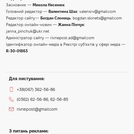
Засновник —
Микола Несенюк
Головний редактор —
Валентина Шах
:
valensrv@gmail.com
Редактор сайту—
Богдан Слонець
:
bogdan.slonets@gmail.com
Редактор онлайн-новин —
Жанна Пінчук
:
janna_pinchuk@ukr.net
Адміністратор сайту —
rivnepost.ad@gmail.com
Ідентифікатор онлайн-медіа в Реєстрі суб’єктів у сфері медіа —
R-30-01863
Для листування:
+38(067) 362-56-86
(0362) 62-56-86, 62-56-85
rivnepost@gmail.com
З питань реклами: