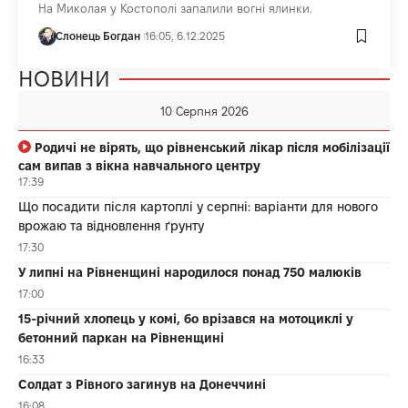
На Миколая у Костополі запалили вогні ялинки.
Слонець Богдан
16:05, 6.12.2025
НОВИНИ
10 Серпня 2026
Родичі не вірять, що рівненський лікар після мобілізації
сам випав з вікна навчального центру
17:39
Що посадити після картоплі у серпні: варіанти для нового
врожаю та відновлення ґрунту
17:30
У липні на Рівненщині народилося понад 750 малюків
17:00
15-річний хлопець у комі, бо врізався на мотоциклі у
бетонний паркан на Рівненщині
16:33
Солдат з Рівного загинув на Донеччині
16:08