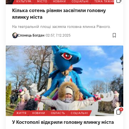
КУЛЬТУРА
МІСТО
НОВИНИ
СОЦІАЛЬНІ
ТЕМА ТИЖНЯ
Кілька сотень рівнян засвітили головну
ялинку міста
На театральній площі засяяла головна ялинка Рівного.
Слонець Богдан
02:57, 7.12.2025
9
ЖИТТЯ
НОВИНИ
ОБЛАСТЬ
СОЦІАЛЬНІ
У Костополі відкрили головну ялинку міста