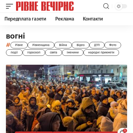
Передплата газети
Реклама
Контакти
вогні
#
Рівне
Рівненщина
Війна
Відео
ДТП
Фото
події
гороскоп
свята
іменини
народні прикмети
5