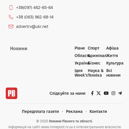
+38(097) 462-65-64
+38 (063) 962-68-14
advertrv@ukr.net
Рівне
Спорт
Афіша
Новини
Область
Кримінал
Життя
Україна
Бізнес
Культура
Ідея
Наука &
Всі
Week’s
Техніка
новини
Слідкуйте за нами
Передплата газети
Реклама
Контакти
© 2025
Новини Рівного та області.
Інформація на сайті www.rivnepost.rv.ua є інтелектуальною власністю