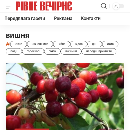
Передплата газети
Реклама
Контакти
вишня
#
Рівне
Рівненщина
Війна
Відео
ДТП
Фото
події
гороскоп
свята
іменини
народні прикмети