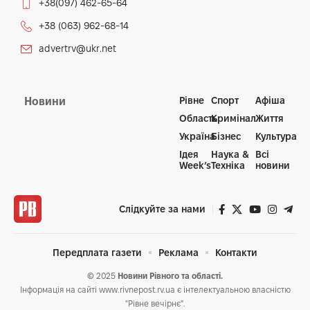
+38(097) 462-65-64
+38 (063) 962-68-14
advertrv@ukr.net
Рівне
Спорт
Афіша
Новини
Область
Кримінал
Життя
Україна
Бізнес
Культура
Ідея
Наука &
Всі
Week’s
Техніка
новини
Слідкуйте за нами
Передплата газети
Реклама
Контакти
© 2025
Новини Рівного та області.
Інформація на сайті www.rivnepost.rv.ua є інтелектуальною власністю
"Рівне вечірнє".