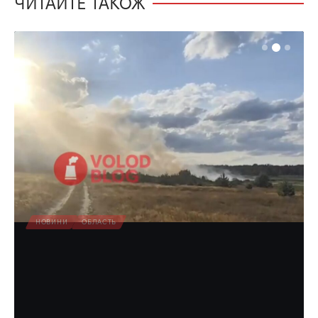
ЧИТАЙТЕ ТАКОЖ
НОВИНИ
ОБЛАСТЬ
Вогонь вже наближається до лісу у
Вараському районі
Біда.
Олена Ракс
20:35, 8.08.2026