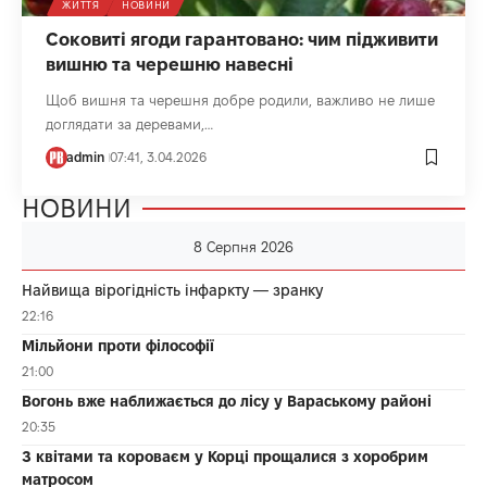
ЖИТТЯ
НОВИНИ
Соковиті ягоди гарантовано: чим підживити
вишню та черешню навесні
Щоб вишня та черешня добре родили, важливо не лише
доглядати за деревами,…
admin
07:41, 3.04.2026
НОВИНИ
8 Серпня 2026
Найвища вірогідність інфаркту — зранку
22:16
Мільйони проти філософії
21:00
Вогонь вже наближається до лісу у Вараському районі
20:35
З квітами та короваєм у Корці прощалися з хоробрим
матросом