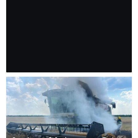
Поліція повідомила причину смерті
на Вінниччині дитячого
анестезіолога з Рівного
Поліція Вінницької області оприлюднила попередні
обставини смерті 43-річного військовослужбовця та
дитячого лікаря-анестезіолога з Рівного Дмитра
Сисонюка. За інформацією правоохоронців, 1…
Партнерський матеріал