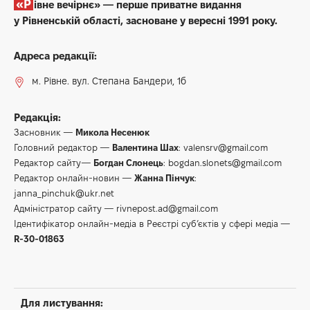
«Рівне вечірнє» — перше приватне видання
у Рівненській області, засноване у вересні 1991 року.
Адреса редакції:
м. Рівне. вул. Степана Бандери, 1б
Редакція:
Засновник —
Микола Несенюк
Головний редактор —
Валентина Шах
:
valensrv@gmail.com
Редактор сайту—
Богдан Слонець
:
bogdan.slonets@gmail.com
Редактор онлайн-новин —
Жанна Пінчук
:
janna_pinchuk@ukr.net
Адміністратор сайту —
rivnepost.ad@gmail.com
Ідентифікатор онлайн-медіа в Реєстрі суб’єктів у сфері медіа —
R-30-01863
Для листування: