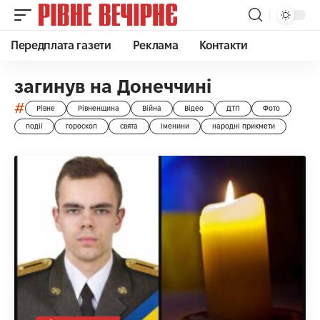
Передплата газети
Реклама
Контакти
загинув на Донеччині
#
Рівне
Рівненщина
Війна
Відео
ДТП
Фото
події
гороскоп
свята
іменини
народні прикмети