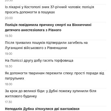
20:30
Із лікарні у Костополі зник 37-річний чоловік: поліція
просить допомогти в пошуках
20:00
Поліція повідомила причину смерті на Вінниччині
дитячого анестезіолога з Рівного
19:30
Після тривалих пошуків підтвердили загибель на
Луганщині військового з Рівненщини
19:00
На Поліссі другу добу гасять торфовища
18:30
Як допомогти тваринам пережити спеку: прості поради від
патрульних
18:00
За крок до великої біди: у Дубні пожежу зупинили біля
житлового будинку
17:30
Неподалік Дубна зіткнулися дві вантажівки