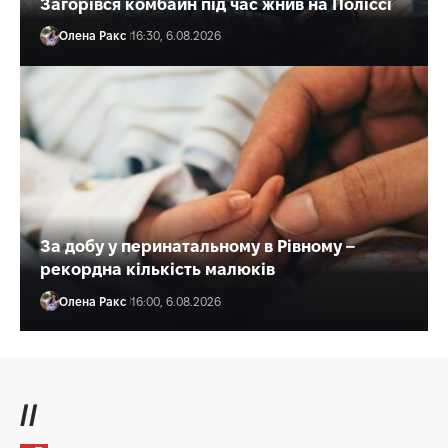
Загорівся комбайн під час жнив на Поліссі
Олена Ракс
16:30, 6.08.2026
За добу у перинатальному в Рівному –
рекордна кількість малюків
Олена Ракс
16:00, 6.08.2026
//