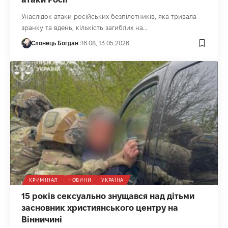
Унаслідок атаки російських безпілотників, яка тривала
зранку та вдень, кількість загиблих на…
Слонець Богдан
16:08, 13.05.2026
КРИМІНАЛ
НОВИНИ
УКРАЇНА
15 років сексуально знущався над дітьми
засновник християнського центру на
Вінничині