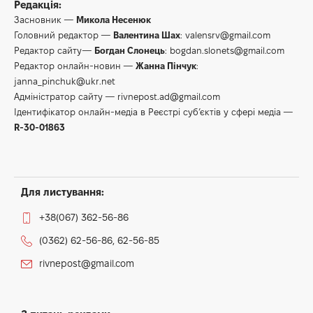
Редакція:
Засновник —
Микола Несенюк
Головний редактор —
Валентина Шах
:
valensrv@gmail.com
Редактор сайту—
Богдан Слонець
:
bogdan.slonets@gmail.com
Редактор онлайн-новин —
Жанна Пінчук
:
janna_pinchuk@ukr.net
Адміністратор сайту —
rivnepost.ad@gmail.com
Ідентифікатор онлайн-медіа в Реєстрі суб’єктів у сфері медіа —
R-30-01863
Для листування:
+38(067) 362-56-86
(0362) 62-56-86, 62-56-85
rivnepost@gmail.com