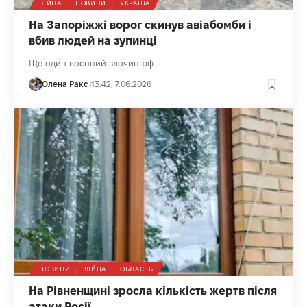
ВІЙНА
НОВИНИ
УКРАЇНА
На Запоріжжі ворог скинув авіабомби і
вбив людей на зупинці
Ще один воєнний злочин рф...
Олена Ракс
13:42, 7.06.2026
НОВИНИ
ВІЙНА
ОБЛАСТЬ
На Рівненщині зросла кількість жертв після
атаки Росії