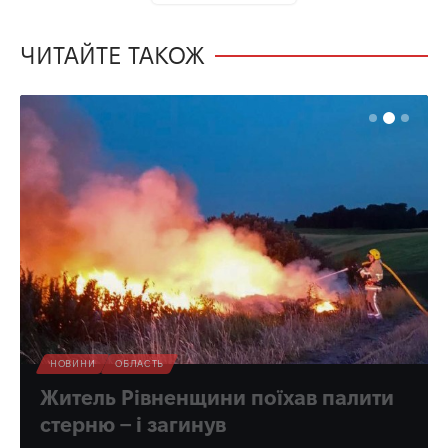
ЧИТАЙТЕ ТАКОЖ
НОВИНИ
ОБЛАСТЬ
Житель Рівненщини поїхав палити
стерню – і загинув