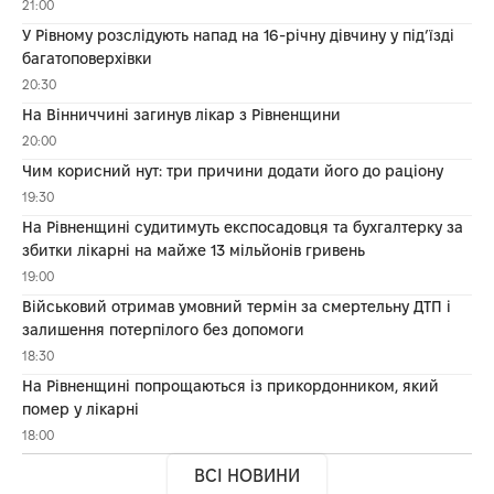
21:00
У Рівному розслідують напад на 16-річну дівчину у під’їзді
багатоповерхівки
20:30
На Вінниччині загинув лікар з Рівненщини
20:00
Чим корисний нут: три причини додати його до раціону
19:30
На Рівненщині судитимуть експосадовця та бухгалтерку за
збитки лікарні на майже 13 мільйонів гривень
19:00
Військовий отримав умовний термін за смертельну ДТП і
залишення потерпілого без допомоги
18:30
На Рівненщині попрощаються із прикордонником, який
помер у лікарні
18:00
ВСІ НОВИНИ