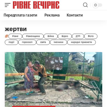
Передплата газети
Реклама
Контакти
жертви
#
Рівне
Рівненщина
Війна
Відео
ДТП
Фото
події
гороскоп
свята
іменини
народні прикмети