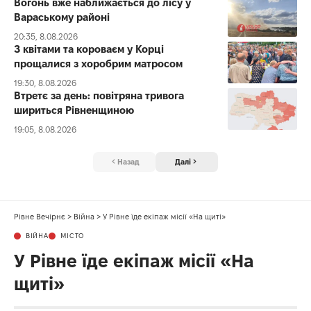
Вогонь вже наближається до лісу у
Вараському районі
20:35, 8.08.2026
З квітами та короваєм у Корці
прощалися з хоробрим матросом
19:30, 8.08.2026
Втретє за день: повітряна тривога
шириться Рівненщиною
19:05, 8.08.2026
Назад
Далі
Рівне Вечірнє
>
Війна
>
У Рівне їде екіпаж місії «На щиті»
ВІЙНА
МІСТО
У Рівне їде екіпаж місії «На
щиті»