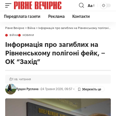
Аа
Передплата газети
Реклама
Контакти
Рівне Вечірнє
>
Війна
>
Інформація про загиблих на Рівненському полігоні фейк, – ОК “Захід”
ВІЙНА
НОВИНИ
Інформація про загиблих на
Рівненському полігоні фейк, –
ОК “Захід”
1 хв. читання
Лущан Руслана
24 Травня 2026, 09:57