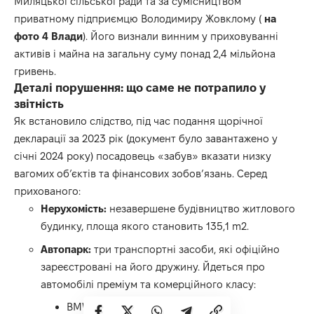
Миляцької сільської ради та за сумісництвом
приватному підприємцю Володимиру Жовклому (
на
фото 4 Влади
). Його визнали винним у приховуванні
активів і майна на загальну суму понад 2,4 мільйона
гривень.
Деталі порушення: що саме не потрапило у
звітність
Як встановило слідство, під час подання щорічної
декларації за 2023 рік (документ було завантажено у
січні 2024 року) посадовець «забув» вказати низку
вагомих об’єктів та фінансових зобов’язань. Серед
прихованого:
Нерухомість:
незавершене будівництво житлового
будинку, площа якого становить 135,1
m
2
.
Автопарк:
три транспортні засоби, які офіційно
зареєстровані на його дружину. Йдеться про
автомобілі преміум та комерційного класу:
BMW X5 (випуску 2002 року);