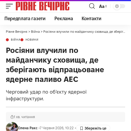
Аа
Передплата газети
Реклама
Контакти
Рівне Вечірнє
>
Війна
>
Росіяни влучили по майданчику сховища, де зберігають відпрацьоване ядерне паливо АЕС
ВІЙНА
НОВИНИ
Росіяни влучили по
майданчику сховища, де
зберігають відпрацьоване
ядерне паливо АЕС
Черговий удар по об’єкту ядерної
інфраструктури.
1 хв. читання
Олена Ракс
7 Червня 2026, 10:22