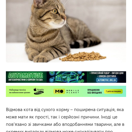
Відмова кота від сухого корму – поширена ситуація, яка
може мати як прості, так і серйозні причини. Іноді це
пов’язано зі звичками або вподобаннями тварини, але в
окремих випадках відмова може сигналізувати про