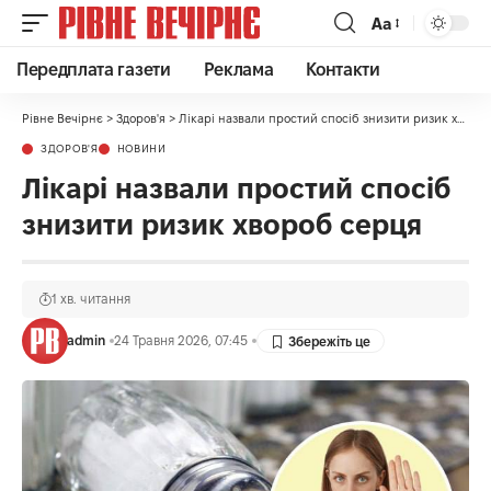
Аа
Передплата газети
Реклама
Контакти
Рівне Вечірнє
>
Здоров'я
>
Лікарі назвали простий спосіб знизити ризик хвороб серця
ЗДОРОВ'Я
НОВИНИ
Лікарі назвали простий спосіб
знизити ризик хвороб серця
1 хв. читання
admin
24 Травня 2026, 07:45