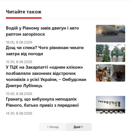
Читайте також
Водій у Рівному завів двигун і авто
раптом загорілося
16:00, 8.08.2026
Дощ чи спека? Чого рівнянам чекати
завтра від погоди
15:30, 8.08.2026
У ТЦК на Закарпатті «одним кліком»
позбавляли законних відстрочок
чоловіків з усієї України, – Омбудсман
Дмитро Лубінець
15:00, 8.08.2026
Гранату, що вибухнула неподалік
Рівного, батько привіз з передової
14:30, 8.08.2026
Назад
Далі