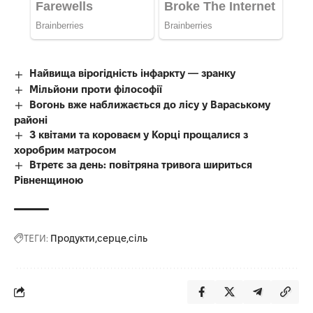
Найвища вірогідність інфаркту — зранку
Мільйони проти філософії
Вогонь вже наближається до лісу у Вараському
районі
З квітами та короваєм у Корці прощалися з
хоробрим матросом
Втретє за день: повітряна тривога шириться
Рівненщиною
ТЕГИ:
Продукти
серце
сіль