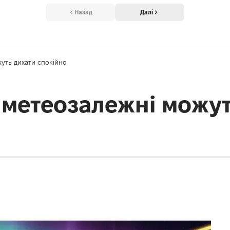
Назад
Далі
уть дихати спокійно
 метеозалежні можут