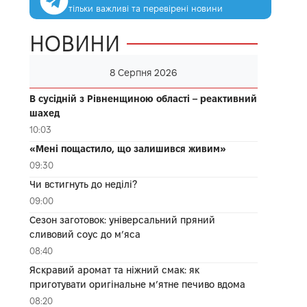
тільки важливі та перевірені новини
НОВИНИ
8 Серпня 2026
В сусідній з Рівненщиною області – реактивний
шахед
10:03
«Мені пощастило, що залишився живим»
09:30
Чи встигнуть до неділі?
09:00
Сезон заготовок: універсальний пряний
сливовий соус до мʼяса
08:40
Яскравий аромат та ніжний смак: як
приготувати оригінальне м’ятне печиво вдома
08:20