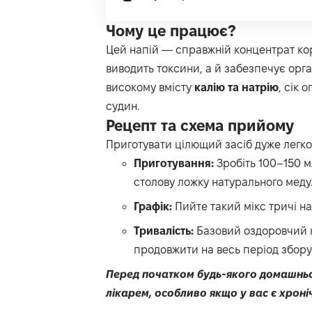
Чому це працює?
Цей напій — справжній концентрат кор
виводить токсини, а й забезпечує орг
високому вмісту
калію та натрію
, сік 
судин.
Рецепт та схема прийому
Приготувати цілющий засіб дуже легко
Приготування:
Зробіть 100–150 мл
столову ложку натурального меду
Графік:
Пийте такий мікс тричі н
Тривалість:
Базовий оздоровчий к
продовжити на весь період збору 
Перед початком будь-якого домашньо
лікарем, особливо якщо у вас є хрон