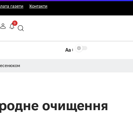
лата газети
Контакти
9
Аа
Несенюком
риродне очищення