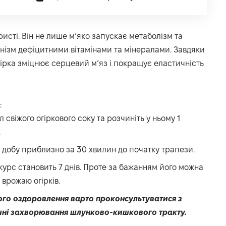
исті. Він не лише м’яко запускає метаболізм та
анізм дефіцитними вітамінами та мінералами. Завдяки
огірка зміцнює серцевий м’яз і покращує еластичність
:
 свіжого огіркового соку та розчиніть у ньому 1
.
а добу приблизно за 30 хвилин до початку трапези.
урс становить 7 днів. Проте за бажанням його можна
врожаю огірків.
го оздоровлення варто проконсультуватися з
ічні захворювання шлунково-кишкового тракту.