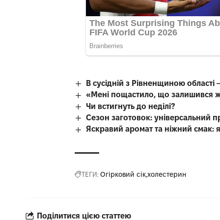
В сусідній з Рівненщиною області
«Мені пощастило, що залишився 
Чи встигнуть до неділі?
Сезон заготовок: універсальний п
Яскравий аромат та ніжний смак: 
ТЕГИ:
Огірковий сік
холестерин
Поділитися цією статтею