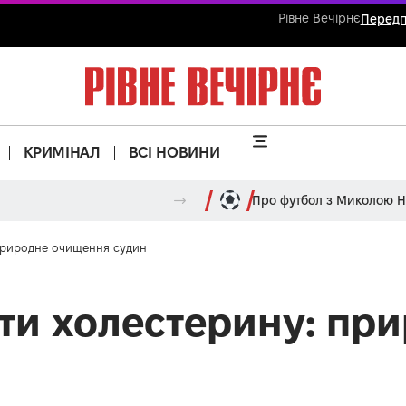
Рівне Вечірнє
Передп
КРИМІНАЛ
ВСІ НОВИНИ
Про футбол з Миколою 
 природне очищення судин
оти холестерину: п