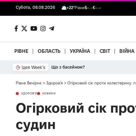
Субота, 08.08.2026
+22°
Рівне
$
--.--
€
--.--
РІВНЕ
ОБЛАСТЬ
УКРАЇНА
СВІТ
ВІЙНА
Ідея Week's
Що з басейном?
Рівне Вечірнє
>
Здоров'я
>
Огірковий сік проти холестерину:
ЗДОРОВ'Я
НОВИНИ
Огірковий сік пр
судин