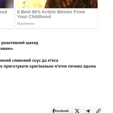
 – реактивний шахед
живим»
ряний сливовий соус до мʼяса
як приготувати оригінальне м’ятне печиво вдома
Facebook