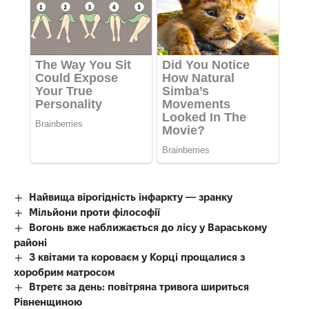
Найвища вірогідність інфаркту — зранку
Мільйони проти філософії
Вогонь вже наближається до лісу у Вараському
районі
З квітами та короваєм у Корці прощалися з
хоробрим матросом
Втретє за день: повітряна тривога шириться
Рівненщиною