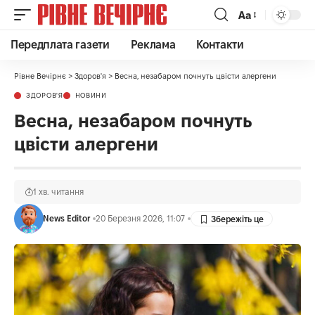
Аа
Передплата газети
Реклама
Контакти
Рівне Вечірнє
>
Здоров'я
>
Весна, незабаром почнуть цвісти алергени
ЗДОРОВ'Я
НОВИНИ
Весна, незабаром почнуть
цвісти алергени
1 хв. читання
News Editor
20 Березня 2026, 11:07