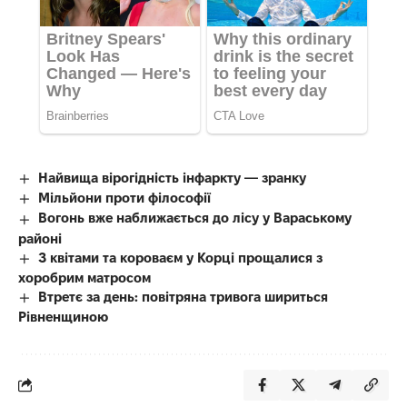
Найвища вірогідність інфаркту — зранку
Мільйони проти філософії
Вогонь вже наближається до лісу у Вараському
районі
З квітами та короваєм у Корці прощалися з
хоробрим матросом
Втретє за день: повітряна тривога шириться
Рівненщиною