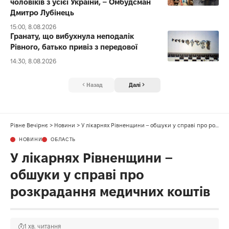
чоловіків з усієї України, – Омбудсман
Дмитро Лубінець
15:00, 8.08.2026
Гранату, що вибухнула неподалік
Рівного, батько привіз з передової
14:30, 8.08.2026
Назад
Далі
Рівне Вечірнє
>
Новини
>
У лікарнях Рівненщини – обшуки у справі про розкрадання медичних коштів
НОВИНИ
ОБЛАСТЬ
У лікарнях Рівненщини –
обшуки у справі про
розкрадання медичних коштів
1 хв. читання