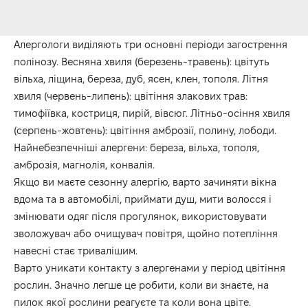
Алергологи виділяють три основні періоди загострення
полінозу. Весняна хвиля (березень-травень): цвітуть
вільха, ліщина, береза, дуб, ясен, клен, тополя. Літня
хвиля (червень-липень): цвітіння злакових трав:
тимофіївка, костриця, пирій, вівсюг. Літньо-осіння хвиля
(серпень-жовтень): цвітіння амброзії, полину, лободи.
Найнебезпечніші алергени: береза, вільха, тополя,
амброзія, магнолія, конвалія.
Якщо ви маєте сезонну алергію, варто зачиняти вікна
вдома та в автомобілі, приймати душ, мити волосся і
змінювати одяг після прогулянок, використовувати
зволожувач або очищувач повітря, щойно потепління
навесні стає тривалішим.
Варто уникати контакту з алергенами у період цвітіння
рослин. Значно легше це робити, коли ви знаєте, на
пилок якої рослини реагуєте та коли вона цвіте.