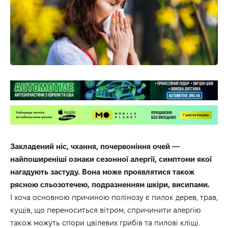
Закладений ніс, чхання, почервоніння очей —
найпоширеніші ознаки сезонної алергії, симптоми якої
нагадують застуду. Вона може проявлятися також
рясною сльозотечею, подразненням шкіри, висипами.
І хоча основною причиною полінозу є пилок дерев, трав,
кущів, що переноситься вітром, спричинити алергію
також можуть спори цвілевих грибів та пилові кліщі.