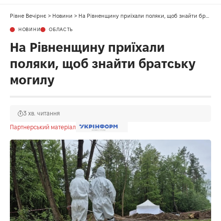
Рівне Вечірнє
>
Новини
>
На Рівненщину приїхали поляки, щоб знайти братську могилу
НОВИНИ
ОБЛАСТЬ
На Рівненщину приїхали
поляки, щоб знайти братську
могилу
3 хв. читання
Партнерський матеріал