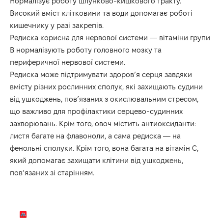
Нормалізує роботу шлунково-кишкового тракту.
Високий вміст клітковини та води допомагає роботі
кишечнику у разі закрепів.
Редиска корисна для нервової системи — вітаміни групи
В нормалізують роботу головного мозку та
периферичної нервової системи.
Редиска може підтримувати здоров’я серця завдяки
вмісту різних рослинних сполук, які захищають судини
від ушкоджень, пов’язаних з окислювальним стресом,
що важливо для профілактики серцево-судинних
захворювань. Крім того, овоч містить антиоксиданти:
листя багате на флавоноли, а сама редиска — на
фенольні сполуки. Крім того, вона багата на вітамін С,
який допомагає захищати клітини від ушкоджень,
пов’язаних зі старінням.