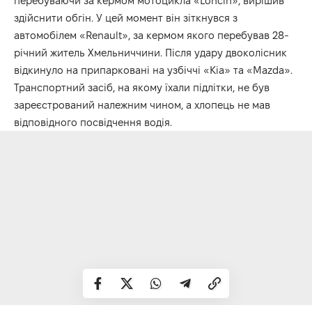
перебуваючи за кермом мотоцикла «Loncin», вирішив
здійснити обгін. У цей момент він зіткнувся з
автомобілем «Renault», за кермом якого перебував 28-
річний житель Хмельниччини. Після удару двоколісник
відкинуло на припарковані на узбіччі «Кіа» та «Mazda».
Транспортний засіб, на якому їхали підлітки, не був
зареєстрований належним чином, а хлопець не мав
відповідного посвідчення водія.