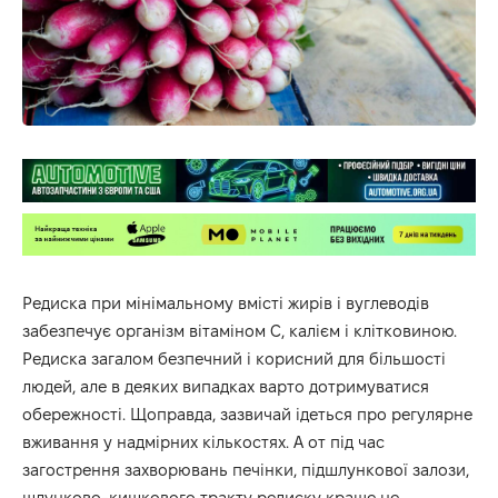
Редиска при мінімальному вмісті жирів і вуглеводів
забезпечує організм вітаміном С, калієм і клітковиною.
Редиска загалом безпечний і корисний для більшості
людей, але в деяких випадках варто дотримуватися
обережності. Щоправда, зазвичай ідеться про регулярне
вживання у надмірних кількостях. А от під час
загострення захворювань печінки, підшлункової залози,
шлунково-кишкового тракту редиску краще не