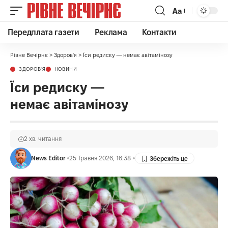
Аа
Передплата газети
Реклама
Контакти
Рівне Вечірнє
>
Здоров'я
>
Їси редиску — немає авітамінозу
ЗДОРОВ'Я
НОВИНИ
Їси редиску —
немає авітамінозу
2 хв. читання
News Editor
25 Травня 2026, 16:38