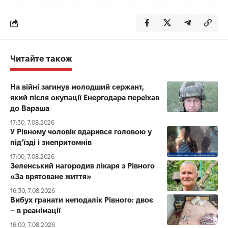
Читайте також
На війні загинув молодший сержант,
який після окупації Енергодара переїхав
до Вараша
17:30, 7.08.2026
У Рівному чоловік вдарився головою у
під’їзді і знепритомнів
17:00, 7.08.2026
Зеленський нагородив лікаря з Рівного
«За врятоване життя»
16:30, 7.08.2026
Вибух гранати неподалік Рівного: двоє
– в реанімації
16:00, 7.08.2026