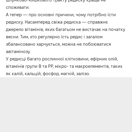
споживати.
А тепер — про основні причини, чому потрібно їсти
редиску. Насамперед свіжа редиска — справжнє
джерело вітамінів, яких багатьом не вистачає на початку
весни. Тим, хто регулярно їсть редис і загалом
збалансовано харчується, можна не побоюватися
авітамінозу.
У редисці багато рослинної клітковини, ефірних олій,
вітамінів групи B та РР, мікро- та макроелементів, таких
як калій, кальцій, фосфор, магній, залізо.