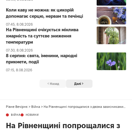
Коли каву не можна: як цикорій
допомагає серцю, нервам та печінці
07:45, 8.08.2026
На Рівненщині очікується мінлива
хмарність та суттєве зниження
температури
07:30, 8.08.2026
8 серпня: свята, іменини, народні
прикмети, події
07:15, 8.08.2026
Назад
Далі
Рівне Вечірнє
>
Війна
>
На Рівненщині попрощалися з двома захисниками України
ВІЙНА
НОВИНИ
На Рівненщині попрощалися з