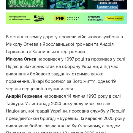
В останню земну дорогу провели військовослужбовців
Миколу Огнєва з Ярославицької громади та Андрія
Гержевана з Корнинської тергромади.
Микола Огнєв
народився у 1997 році та проживав у селі
Підлісці. Захисник став на оборону України, а під час
виконання бойового завдання отримав важке
поранення. Лікарі боролися за його життя, однак 19
червня серце воїна зупинилося.
Андрій Гержеван
народився 14 липня 1993 року в селі
Тайкури. У листопаді 2024 року долучився до лав
Національної гвардії України, проходив службу у Першій
президентській бригаді «Буревій». Із вересня 2025 року
виконував бойові завдання на Куп’янському, а згодом —