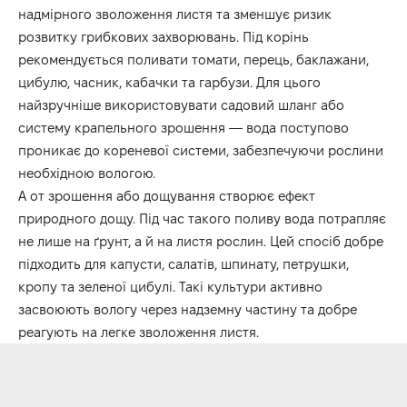
надмірного зволоження листя та зменшує ризик
розвитку грибкових захворювань. Під корінь
рекомендується поливати томати, перець, баклажани,
цибулю, часник, кабачки та гарбузи. Для цього
найзручніше використовувати садовий шланг або
систему крапельного зрошення — вода поступово
проникає до кореневої системи, забезпечуючи рослини
необхідною вологою.
А от зрошення або дощування створює ефект
природного дощу. Під час такого поливу вода потрапляє
не лише на ґрунт, а й на листя рослин. Цей спосіб добре
підходить для капусти, салатів, шпинату, петрушки,
кропу та зеленої цибулі. Такі культури активно
засвоюють вологу через надземну частину та добре
реагують на легке зволоження листя.