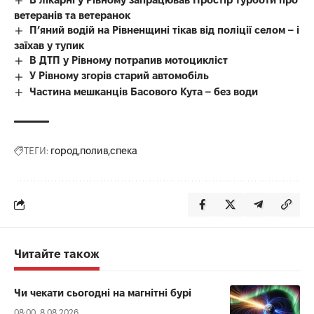
ветеранів та ветеранок
П’яний водій на Рівненщині тікав від поліції селом – і
заїхав у тупик
В ДТП у Рівному потрапив мотоцикліст
У Рівному згорів старий автомобіль
Частина мешканців Басового Кута – без води
ТЕГИ:
город
полив
спека
Читайте також
Чи чекати сьогодні на магнітні бурі
08:00, 8.08.2026