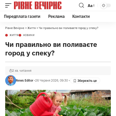
Аа
Передплата газети
Реклама
Контакти
Рівне Вечірнє
>
Життя
>
Чи правильно ви поливаєте город у спеку?
ЖИТТЯ
НОВИНИ
Чи правильно ви поливаєте
город у спеку?
2 хв. читання
News Editor
26 Червня 2026, 09:30