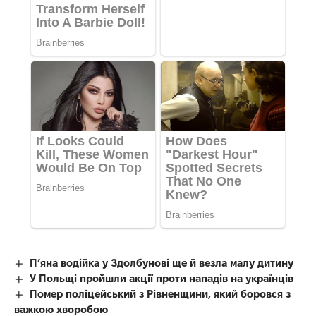
П’яна водійка у Здолбунові ще й везла малу дитину
У Польщі пройшли акції проти нападів на українців
Помер поліцейський з Рівненщини, який боровся з
важкою хворобою