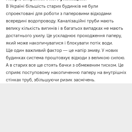
В Україні більшість старих будинків не були
спроектовані для роботи з паперовими відходами
всередині водопроводу. Каналізаційні труби мають
велику кількість вигинів і в багатьох випадках не мають
достатнього ухилу. Це ускладнює проходження паперу,
який може накопичуватися і блокувати потік води.
Ще один важливий фактор — це напір змиву. У нових
будинках система проштовхує відходи з великою силою.
А в старих все ще стоять бачки з обмеженим тиском. Це
сприяє поступовому накопиченню паперу на внутрішніх
стінках труб, збільшуючи ризик засмічень.