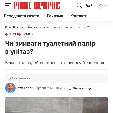
Аа
Передплата газети
Реклама
Контакти
Рівне Вечірнє
>
Життя
>
Чи змивати туалетний папір в унітаз?
ЖИТТЯ
НОВИНИ
Чи змивати туалетний папір
в унітаз?
Більшість людей вважають цю звичку безпечною
1 хв. читання
News Editor
5 Травня 2026, 10:48