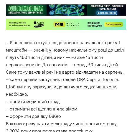
– Рівненщина готується до нового навчального року. І
масштаби — значні: у новому навчальному році до шкіл
підуть 160 тисяч дітей, з них — майже 13 тисяч
першокласників. До садочків — понад 30 тисяч дітей.
Саме тому важливі речі не варто відкладати на серпень,
– каже перший заступник голови ОВА Сергій Подолін.
Щоб дитину зарахували до дитячого садка чи школи,
необхідно:
– пройти медичний огляд
– отримати всі щеплення за віком
– оформити довідку 086/о
Важливо: результати медогляду чинні протягом року.
З 2024 року процедура стала простішою: