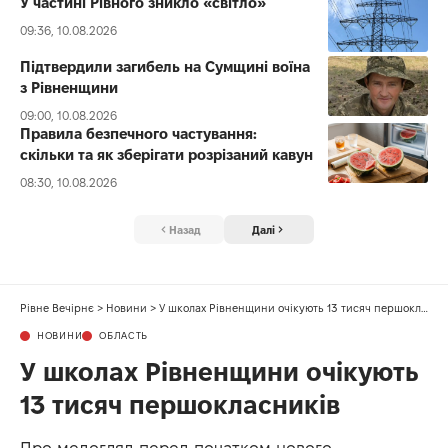
У частині Рівного зникло «світло»
09:36, 10.08.2026
Підтвердили загибель на Сумщині воїна
з Рівненщини
09:00, 10.08.2026
Правила безпечного частування:
скільки та як зберігати розрізаний кавун
08:30, 10.08.2026
Назад
Далі
Рівне Вечірнє
>
Новини
>
У школах Рівненщини очікують 13 тисяч першокласників
НОВИНИ
ОБЛАСТЬ
У школах Рівненщини очікують
13 тисяч першокласників
Про медогляд перед початком нового