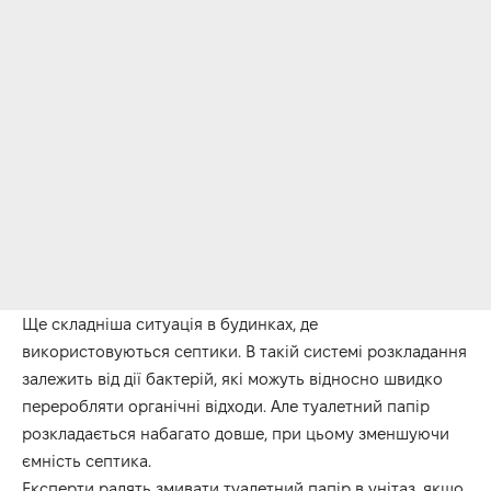
Ще складніша ситуація в будинках, де
використовуються септики. В такій системі розкладання
залежить від дії бактерій, які можуть відносно швидко
переробляти органічні відходи. Але туалетний папір
розкладається набагато довше, при цьому зменшуючи
ємність септика.
Експерти радять змивати туалетний папір в унітаз, якщо