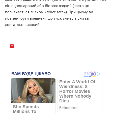
він одношаровий або біорозкладний (часто це
позначається знаком «toilet safe»). При цьому ви
повинні бути впевнені, що тиск змиву в унітазі
достатньо високий.