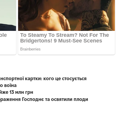
анспортної картки: кого це стосується
о воїна
йже 13 млн грн
браження Господнє та освятили плоди