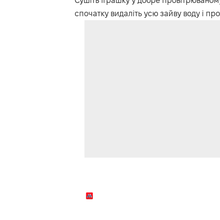
Сушіть іграшку у добре провітрюваному 
спочатку видаліть усю зайву воду і пр