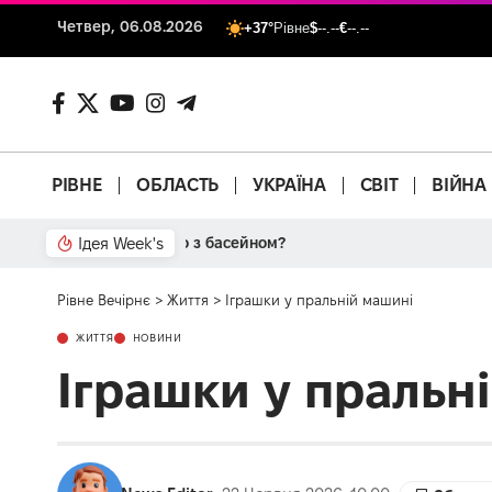
Четвер, 06.08.2026
+37°
Рівне
$
--.--
€
--.--
РІВНЕ
ОБЛАСТЬ
УКРАЇНА
СВІТ
ВІЙНА
Ідея Week's
Від паркану до картонки
Рівне Вечірнє
>
Життя
>
Іграшки у пральній машині
ЖИТТЯ
НОВИНИ
Іграшки у пральн