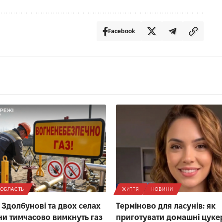
Facebook
ОБЛАСТЬ
ЖИТТЯ
НОВИНИ
, Здолбунові та двох селах
Терміново для ласунів: як
и тимчасово вимкнуть газ
приготувати домашні цуке