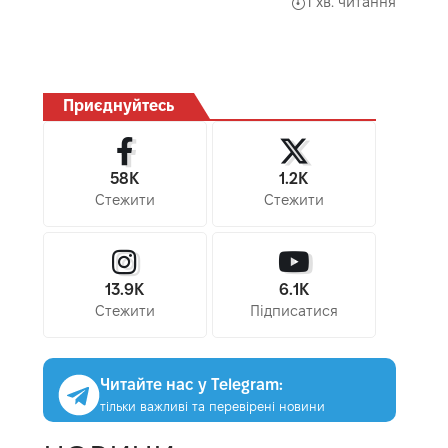
1 хв. читання
Приєднуйтесь
58K
1.2K
Стежити
Стежити
13.9K
6.1K
Стежити
Підписатися
Читайте нас у Telegram:
тільки важливі та перевірені новини