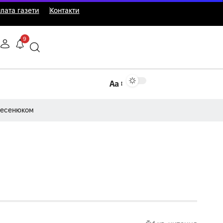
лата газети
Контакти
9
Аа
Несенюком