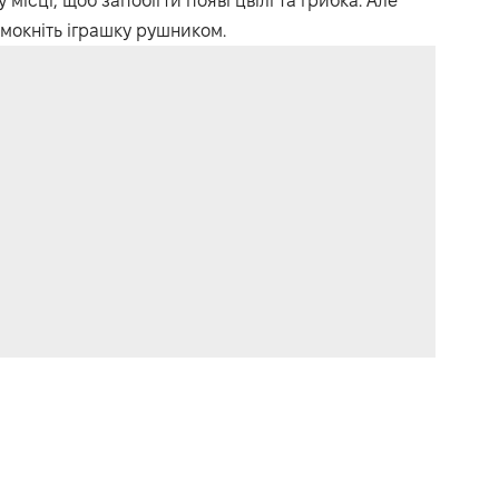
місці, щоб запобігти появі цвілі та грибка. Але
омокніть іграшку рушником.