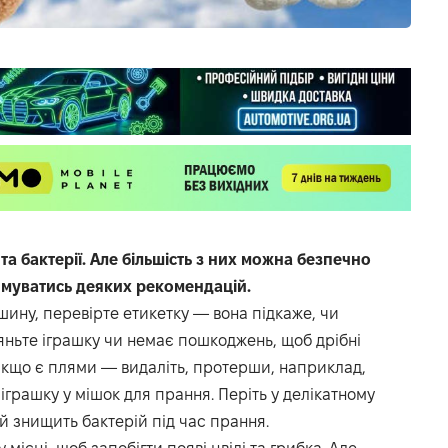
та бактерії. Але більшість з них можна безпечно
имуватись деяких рекомендацій.
шину, перевірте етикетку — вона підкаже, чи
ньте іграшку чи немає пошкоджень, щоб дрібні
 Якщо є плями — видаліть, протерши, наприклад,
іграшку у мішок для прання. Періть у делікатному
й знищить бактерій під час прання.