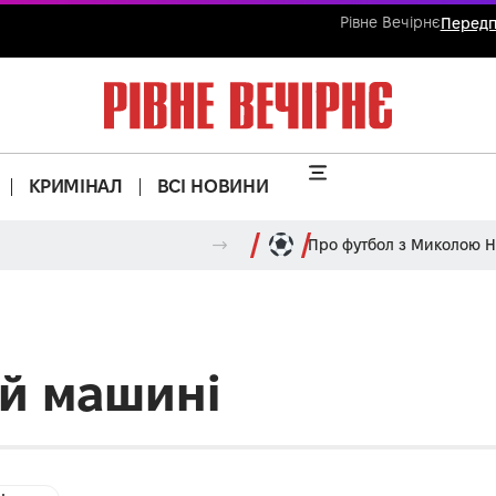
Рівне Вечірнє
Передп
КРИМІНАЛ
ВСІ НОВИНИ
Про футбол з Миколою 
ій машині