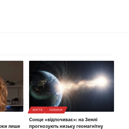
ЖИТТЯ
НОВИНИ
Сонце «відпочиває»: на Землі
рки лише
прогнозують низьку геомагнітну