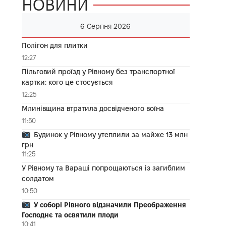
НОВИНИ
6 Серпня 2026
Полігон для плитки
12:27
Пільговий проїзд у Рівному без транспортної
картки: кого це стосується
12:25
Млинівщина втратила досвідченого воїна
11:50
Будинок у Рівному утеплили за майже 13 млн
грн
11:25
У Рівному та Вараші попрощаються із загиблим
солдатом
10:50
У соборі Рівного відзначили Преображення
Господнє та освятили плоди
10:41