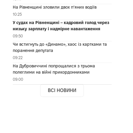
На Рівненщині зловили двох п’яних водіїв
10:25
У судах на Рівненщині – кадровий голод через
низьку зарплату і надмірне навантаження
09:50
Чи встигнуть до «Динамо», хаос із картками та
поранення депутата
09:22
На Дубровиччині попрощалися з трьома
полеглими на війні прикордонниками
09:00
ВСІ НОВИНИ