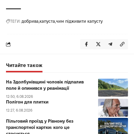
ТЕГИ:
добрива
капуста
чим підживити капусту
Читайте також
На Здолбунівщині чоловік підпалив
поле й опинився у реанімації
12:50, 6.08.2026
Полігон для плитки
12:27, 6.08.2026
Пільговий проїзд у Рівному без
транспортної картки: кого це
стосується