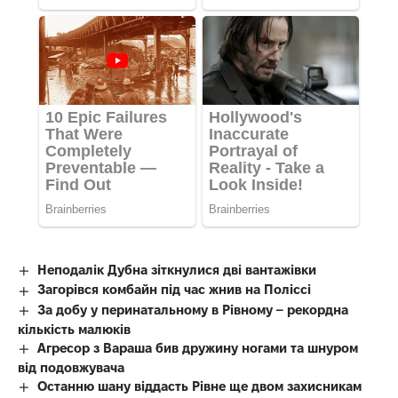
Неподалік Дубна зіткнулися дві вантажівки
Загорівся комбайн під час жнив на Поліссі
За добу у перинатальному в Рівному – рекордна
кількість малюків
Агресор з Вараша бив дружину ногами та шнуром
від подовжувача
Останню шану віддасть Рівне ще двом захисникам