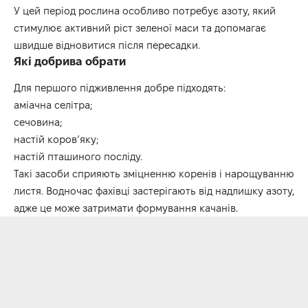
У цей період рослина особливо потребує азоту, який
стимулює активний ріст зеленої маси та допомагає
швидше відновитися після пересадки.
Які добрива обрати
Для першого підживлення добре підходять:
аміачна селітра;
сечовина;
настій коров’яку;
настій пташиного посліду.
Такі засоби сприяють зміцненню коренів і нарощуванню
листя. Водночас фахівці застерігають від надлишку азоту,
адже це може затримати формування качанів.