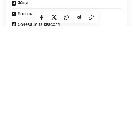
Яйця
Лосось
Сочевиця та квасоля
Харчові дріжджі
Експерти рекомендують звернути увагу на кілька
продуктів, що можуть позитивно впливати на стан
нігтьової пластини.
Вода та продукти з високим вмістом рідини
Достатнє зволоження допомагає уникнути сухості та
ламкості нігтів. Корисно регулярно вживати воду, а
також овочі, фрукти, супи та кисломолочні продукти.