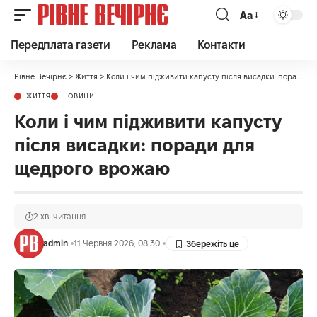
Аа
Передплата газети
Реклама
Контакти
Рівне Вечірнє
>
Життя
>
Коли і чим підживити капусту після висадки: поради для щедрого врожаю
ЖИТТЯ
НОВИНИ
Коли і чим підживити капусту
після висадки: поради для
щедрого врожаю
2 хв. читання
admin
11 Червня 2026, 08:30