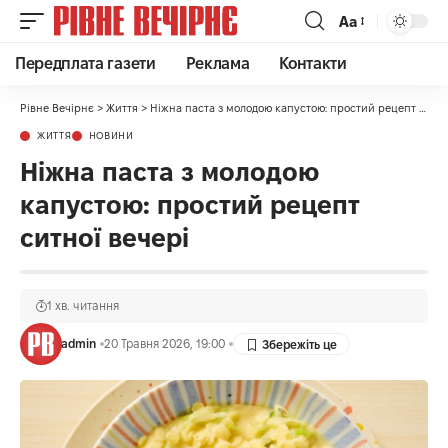
Аа
Передплата газети
Реклама
Контакти
Рівне Вечірнє
>
Життя
>
Ніжна паста з молодою капустою: простий рецепт ситної вечері
ЖИТТЯ
НОВИНИ
Ніжна паста з молодою
капустою: простий рецепт
ситної вечері
1 хв. читання
admin
20 Травня 2026, 19:00