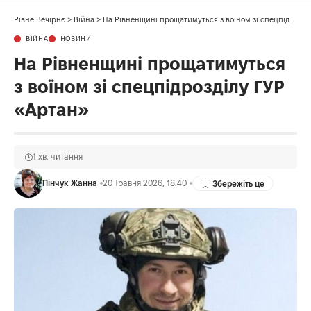
Рівне Вечірнє
>
Війна
>
На Рівненщині прощатимуться з воїном зі спецпідрозділу ГУР «Артан»
ВІЙНА
НОВИНИ
На Рівненщині прощатимуться
з воїном зі спецпідрозділу ГУР
«Артан»
1 хв. читання
Пінчук Жанна
20 Травня 2026, 18:40