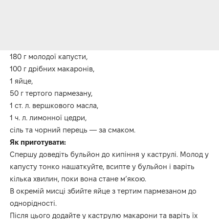
180 г молодої капусти,
100 г дрібних макаронів,
1 яйце,
50 г тертого пармезану,
1 ст. л. вершкового масла,
1 ч. л. лимонної цедри,
сіль та чорний перець — за смаком.
Як приготувати:
Спершу доведіть бульйон до кипіння у каструлі. Молод у
капусту тонко нашаткуйте, всипте у бульйон і варіть
кілька хвилин, поки вона стане м’якою.
В окремій мисці збийте яйце з тертим пармезаном до
однорідності.
Після цього додайте у каструлю макарони та варіть їх