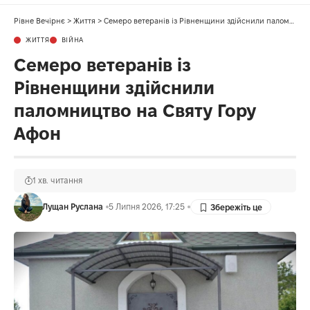
Рівне Вечірнє
>
Життя
>
Семеро ветеранів із Рівненщини здійснили паломництво на Святу Гору Афон
ЖИТТЯ
ВІЙНА
Семеро ветеранів із
Рівненщини здійснили
паломництво на Святу Гору
Афон
1 хв. читання
Лущан Руслана
5 Липня 2026, 17:25