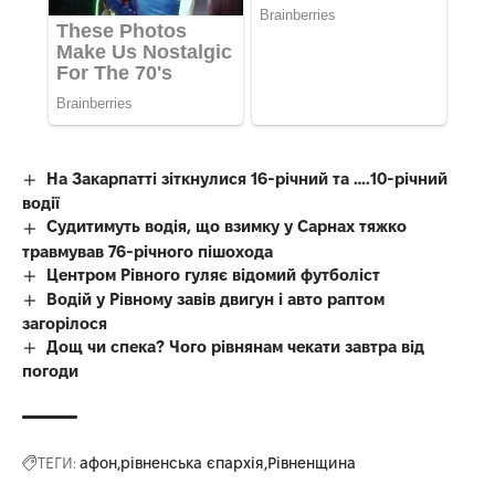
На Закарпатті зіткнулися 16-річний та ….10-річний
водії
Судитимуть водія, що взимку у Сарнах тяжко
травмував 76-річного пішохода
Центром Рівного гуляє відомий футболіст
Водій у Рівному завів двигун і авто раптом
загорілося
Дощ чи спека? Чого рівнянам чекати завтра від
погоди
ТЕГИ:
афон
рівненська єпархія
Рівненщина