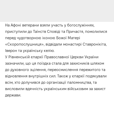
На Афоні ветерани взяли участь у богослужіннях,
приступили до Таїнств Сповіді та Причастя, помолилися
перед чудотворною іконою Божої Матері
«Скоропослушниця», відвідали монастирі Ставронікіта,
Іверон та українську келію.
У Рівненській єпархії Православної Церкви України
зазначили, що ця поїздка стала для захисників шляхом
до духовного зцілення, переосмислення пережитого та
відновлення внутрішніх сил. Також у єпархії подякували
всім, хто долучився до організації паломництва, та
висловили вдячність українським військовим за захист
держави.