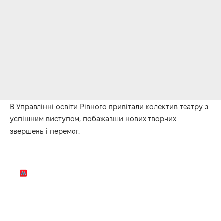
В Управлінні освіти Рівного привітали колектив театру з
успішним виступом, побажавши нових творчих
звершень і перемог.