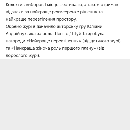
Колектив виборов І місце фестивалю, а також отримав
відзнаки за найкраще режисерське рішення та
найкраще перевтілення простору.
Окремо журі відзначило акторську гру Юліани
Андрійчук, яка за роль Шен Те / Шуй Та здобула
нагороди «Найкраще перевтілення» (від дитячого журі)
та «Найкраща жіноча роль першого плану» (від
дорослого журі).