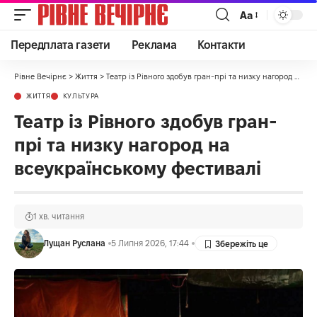
Аа
Передплата газети
Реклама
Контакти
Рівне Вечірнє
>
Життя
>
Театр із Рівного здобув гран-прі та низку нагород на всеукраїнському фестивалі
ЖИТТЯ
КУЛЬТУРА
Театр із Рівного здобув гран-
прі та низку нагород на
всеукраїнському фестивалі
1 хв. читання
Лущан Руслана
5 Липня 2026, 17:44