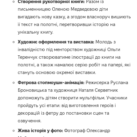
Створення рукотворної книги:
Разом із
письменницею Оленою Медведєвою діти
вигадають нову казку, а згодом власноруч вишиють
її текст на полотні, перетворивши історію на
унікальну книгу.
Художнє оформлення та виставка:
Молодь з
інвалідністю під менторством художниці Ольги
Теренчук створюватиме ілюстрації до книги на
полотні, а також намалює серію робіт на папері, які
стануть основою окремої виставки.
Фетрова стопмоушн-анімація:
Режисерка Руслана
Броновицька та художниця Наталя Серветник
допоможуть дітям створити мультфільм. Учасники
пройдуть усі етапи: від виготовлення героїв і
декорацій із фетру до постановки сцен та
озвучення.
Жива історія у фото:
Фотограф Олександр