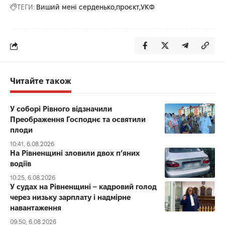
ТЕГИ:
Виший мені серденько
проєкт
УКФ
Читайте також
У соборі Рівного відзначили
Преображення Господнє та освятили
плоди
10:41, 6.08.2026
На Рівненщині зловили двох п’яних
водіїв
10:25, 6.08.2026
У судах на Рівненщині – кадровий голод
через низьку зарплату і надмірне
навантаження
09:50, 6.08.2026