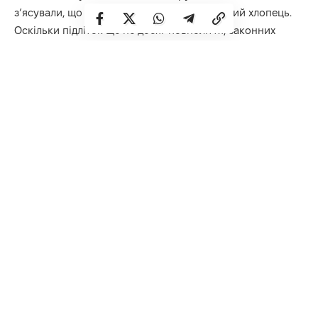
з’ясували, що за кермом перебуває 16-річний хлопець.
Оскільки підліток ще не досяг повноліття, законних
підстав керувати автівкою він не мав. Інспектори
негайно викликали на місце події матір юного
керманича.
Окрім очевидного відсутності прав, поліцейські
помітили у хлопця явні ознаки алкогольного сп’яніння.
Підліток погодився пройти огляд на місці за допомогою
алкотестера Drager.
Результат тесту: 0,58 проміле алкоголю (що майже
втричі перевищує допустиму норму).
У присутності матері патрульні склали на юнака
адміністративні матеріали за двома статтями КУпАП:
ч. 1 ст. 130 – керування транспортним засобом у стані
алкогольного сп’яніння;
ч. 2 ст. 126 – керування транспортним засобом особою,
яка не має права керування.
Патрульні нагадують, що керувати автомобілем в Україні