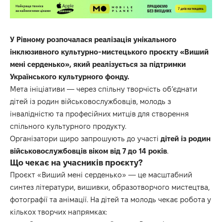
У Рівному розпочалася реалізація унікального
інклюзивного культурно-мистецького проєкту «Виший
мені серденько», який реалізується за підтримки
Українського культурного фонду.
Мета ініціативи — через спільну творчість об’єднати
дітей із родин військовослужбовців, молодь з
інвалідністю та професійних митців для створення
спільного культурного продукту.
Організатори щиро запрошують до участі
дітей із родин
військовослужбовців віком від 7 до 14 років
.
Що чекає на учасників проєкту?
Проєкт «Виший мені серденько» — це масштабний
синтез літератури, вишивки, образотворчого мистецтва,
фотографії та анімації. На дітей та молодь чекає робота у
кількох творчих напрямках: