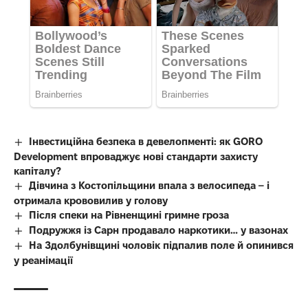
Інвестиційна безпека в девелопменті: як GORO
Development впроваджує нові стандарти захисту
капіталу?
Дівчина з Костопільщини впала з велосипеда – і
отримала крововилив у голову
Після спеки на Рівненщині гримне гроза
Подружжя із Сарн продавало наркотики… у вазонах
На Здолбунівщині чоловік підпалив поле й опинився
у реанімації