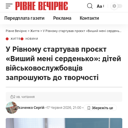
Аа
Передплата газети
Реклама
Контакти
Рівне Вечірнє
>
Життя
>
У Рівному стартував проєкт «Виший мені серденько»: дітей військовослужбовців запрошують до творчості
ЖИТТЯ
НОВИНИ
У Рівному стартував проєкт
«Виший мені серденько»: дітей
військовослужбовців
запрошують до творчості
2 хв. читання
Ткаченко Сергій
17 Червня 2026, 21:00