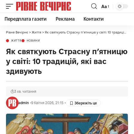
Аа
Передплата газети
Реклама
Контакти
Рівне Вечірнє
>
Життя
>
Як святкують Страсну п’ятницю у світі: 10 традицій, які вас здивують
ЖИТТЯ
НОВИНИ
Як святкують Страсну п’ятницю
у світі: 10 традицій, які вас
здивують
3 хв. читання
admin
9 Квітня 2026, 21:15