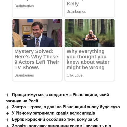
Прощатимуться з солдатом з Рівненщини, який
загинув на Росії
Завтра – гроза, а далі на Рівненщині знову буде сухо
У Рівному затримали крадія велосипедів
Буряк корисний особливо тим, кому за 50
Змочіть подушку лимонним соком і висушіть під