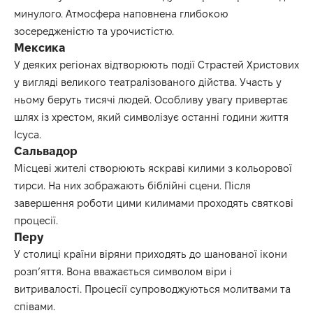
минулого. Атмосфера наповнена глибокою
зосередженістю та урочистістю.
Мексика
У деяких регіонах відтворюють події Страстей Христових
у вигляді великого театралізованого дійства. Участь у
ньому беруть тисячі людей. Особливу увагу привертає
шлях із хрестом, який символізує останні години життя
Ісуса.
Сальвадор
Місцеві жителі створюють яскраві килими з кольорової
тирси. На них зображають біблійні сцени. Після
завершення роботи цими килимами проходять святкові
процесії.
Перу
У столиці країни віряни приходять до шанованої ікони
розп’яття. Вона вважається символом віри і
витривалості. Процесії супроводжуються молитвами та
співами.