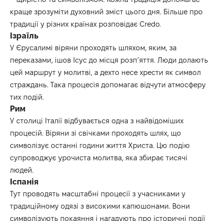
краще зрозуміти духовний зміст цього дня. Більше про
традиції у різних країнах розповідає
Credo
.
Ізраїль
У Єрусалимі віряни проходять шляхом, яким, за
переказами, ішов Ісус до місця розп’яття. Люди долають
цей маршрут у молитві, а дехто несе хрести як символ
страждань. Така процесія допомагає відчути атмосферу
тих подій.
Рим
У столиці Італії відбувається одна з найвідоміших
процесій. Віряни зі свічками проходять шлях, що
символізує останні години життя Христа. Цю подію
супроводжує урочиста молитва, яка збирає тисячі
людей.
Іспанія
Тут проводять масштабні процесії з учасниками у
традиційному одязі з високими капюшонами. Вони
символізують покаяння і нагадують про історичні події