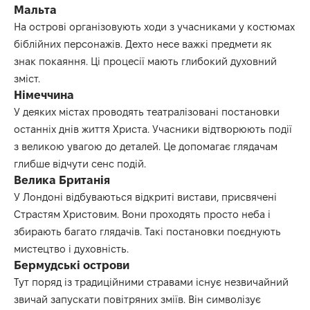
Мальта
На острові організовують ходи з учасниками у костюмах
біблійних персонажів. Дехто несе важкі предмети як
знак покаяння. Ці процесії мають глибокий духовний
зміст.
Німеччина
У деяких містах проводять театралізовані постановки
останніх днів життя Христа. Учасники відтворюють події
з великою увагою до деталей. Це допомагає глядачам
глибше відчути сенс подій.
Велика Британія
У Лондоні відбуваються відкриті вистави, присвячені
Страстям Христовим. Вони проходять просто неба і
збирають багато глядачів. Такі постановки поєднують
мистецтво і духовність.
Бермудські острови
Тут поряд із традиційними стравами існує незвичайний
звичай запускати повітряних зміїв. Він символізує