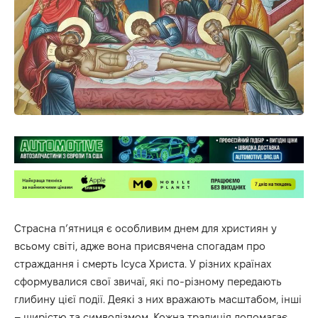
Страсна п’ятниця є особливим днем для християн у
всьому світі, адже вона присвячена спогадам про
страждання і смерть Ісуса Христа. У різних країнах
сформувалися свої звичаї, які по-різному передають
глибину цієї події. Деякі з них вражають масштабом, інші
– щирістю та символізмом. Кожна традиція допомагає