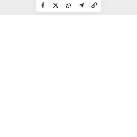
Очікується, що перші результати від впровадження
нових можливостей будуть помітні вже найближчим
часом.
Зокрема,
7 червня
на території Замкової гори
заплановано проведення «Вечорниць» за участі KALUSH
Orchestra, а
14 червня
відбудуться заходи з нагоди Дня