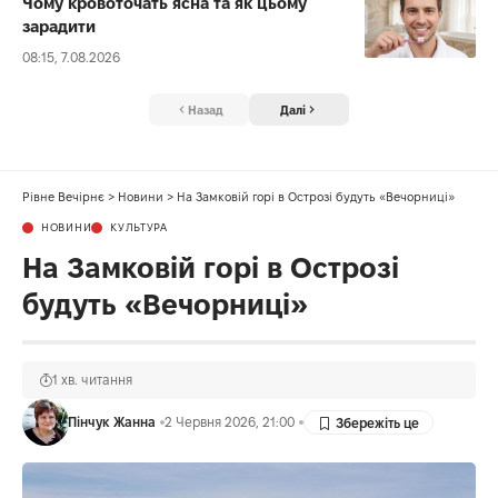
Чому кровоточать ясна та як цьому
зарадити
08:15, 7.08.2026
Назад
Далі
Рівне Вечірнє
>
Новини
>
На Замковій горі в Острозі будуть «Вечорниці»
НОВИНИ
КУЛЬТУРА
На Замковій горі в Острозі
будуть «Вечорниці»
1 хв. читання
Пінчук Жанна
2 Червня 2026, 21:00