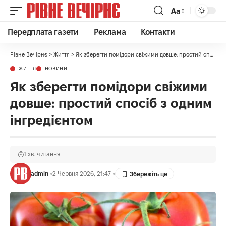
Аа
Передплата газети
Реклама
Контакти
Рівне Вечірнє
>
Життя
>
Як зберегти помідори свіжими довше: простий спосіб з одним інгредієнтом
ЖИТТЯ
НОВИНИ
Як зберегти помідори свіжими
довше: простий спосіб з одним
інгредієнтом
1 хв. читання
admin
2 Червня 2026, 21:47