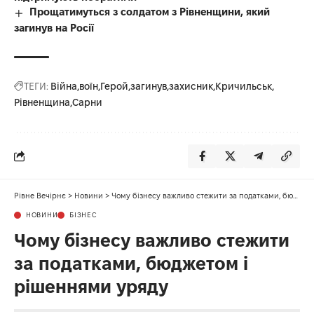
Прощатимуться з солдатом з Рівненщини, який
загинув на Росії
ТЕГИ:
Війна
воїн
Герой
загинув
захисник
Кричильськ
Рівненщина
Сарни
Рівне Вечірнє
>
Новини
>
Чому бізнесу важливо стежити за податками, бюджетом і рішеннями уряду
НОВИНИ
БІЗНЕС
Чому бізнесу важливо стежити
за податками, бюджетом і
рішеннями уряду