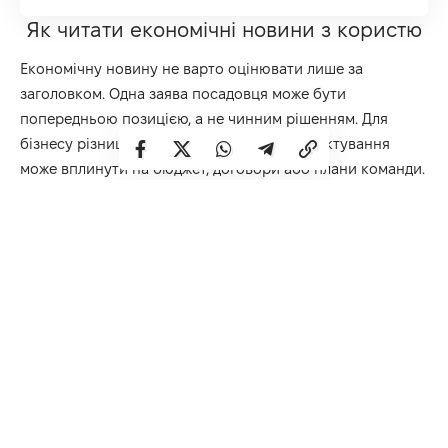
Як читати економічні новини з користю
Економічну новину не варто оцінювати лише за
заголовком. Одна заява посадовця може бути
попередньою позицією, а не чинним рішенням. Для
бізнесу різниця суттєва, бо помилкове трактування
може вплинути на бюджет, договори або плани команди.
Перед тим як враховувати новину в роботі, потрібно
подивитися на її практичну основу. Якісний матеріал має
давати відповіді на питання, які важливі для підприємця,
фінансиста або керівника. Найбільше значення мають
такі деталі: