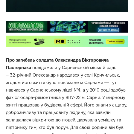
Про загибель солдата Олександра Вікторовича
Пастернака
повідомили у Сарненській міській раді.
– 32-річний Олександр народився у селі Кричильськ,
згодом його життя було пов’язане із Сарнами — тут
навчався у Сарненському ліцеї №4, а у 2010 році здобув
фах слюсара-ремонтника у ВПУ-22 м. Сарни. У мирному
житті працював у будівельній сфері. Його знали як щиру,
доброзичливу та працьовиту людину, яка завжди
залишалася відкритою до людей, дарувала усмішку та
підтримку тим, хто був поруч. Для своєї родини він був