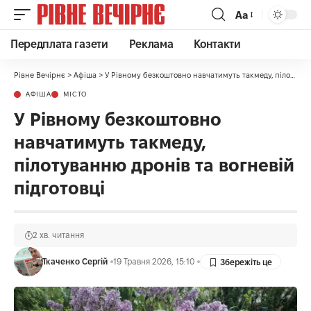
Аа
Передплата газети
Реклама
Контакти
Рівне Вечірнє
>
Афіша
>
У Рівному безкоштовно навчатимуть такмеду, пілотуванню дронів та вогневій підготовці
АФІША
МІСТО
У Рівному безкоштовно
навчатимуть такмеду,
пілотуванню дронів та вогневій
підготовці
2 хв. читання
Ткаченко Сергій
19 Травня 2026, 15:10