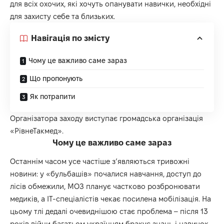
для всіх охочих, які хочуть опанувати навички, необхідні
для захисту себе та близьких.
Навігація по змісту
Чому це важливо саме зараз
Що пропонують
Як потрапити
Організатора заходу виступає громадська організація
«РівнеТакмед».
Чому це важливо саме зараз
Останнім часом усе частіше з’являються тривожні
новини: у «бульбашів» почалися навчання, доступ до
лісів обмежили, МОЗ планує частково розбронювати
медиків, а ІТ-спеціалістів чекає посилена мобілізація. На
цьому тлі дедалі очевиднішою стає проблема – після 13
років війни багатьом українцям бракує знань і навичок,