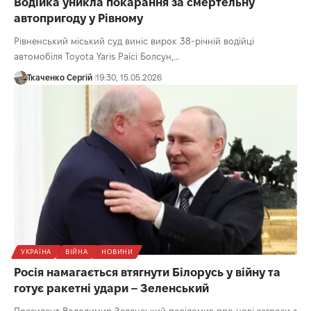
Водійка уникла покарання за смертельну
автопригоду у Рівному
Рівненський міський суд виніс вирок 38-річній водійці
автомобіля Toyota Yaris Раїсі Болсун,…
Ткаченко Сергій
19:30, 15.05.2026
УКРАЇНА
ВІЙНА
НОВИНИ
Росія намагається втягнути Білорусь у війну та
готує ракетні удари – Зеленський
Президент Володимир Зеленський повідомив про нові загрози з