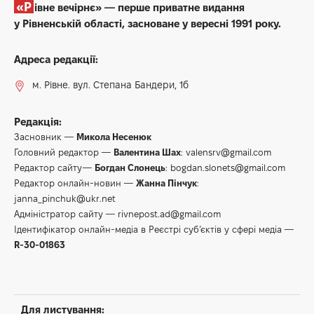
«Рівне вечірнє» — перше приватне видання
у Рівненській області, засноване у вересні 1991 року.
Адреса редакції:
м. Рівне. вул. Степана Бандери, 1б
Редакція:
Засновник —
Микола Несенюк
Головний редактор —
Валентина Шах
:
valensrv@gmail.com
Редактор сайту—
Богдан Слонець
:
bogdan.slonets@gmail.com
Редактор онлайн-новин —
Жанна Пінчук
:
janna_pinchuk@ukr.net
Адміністратор сайту —
rivnepost.ad@gmail.com
Ідентифікатор онлайн-медіа в Реєстрі суб’єктів у сфері медіа —
R-30-01863
Для листування: