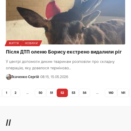
ЖИТТЯ
НОВИНИ
Після ДТП оленю Борису екстрено видалили ріг
У центрі допомоги диким тваринам розповіли про складну
операцію, яку довелося терміново…
Ткаченко Сергій
08:15, 15.05.2026
1
2
…
50
51
52
53
54
…
140
141
//