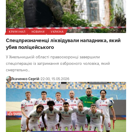
КРИМІНАЛ
НОВИНИ
УКРАЇНА
Спецпризначенці ліквідували нападника, який
убив поліцейського
У Хмельницькій області правоохоронці завершили
спецоперацію із затримання озброєного чоловіка, який
смертельно…
Ткаченко Сергій
22:00, 15.05.2026