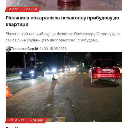
МІСТО
НОВИНИ
Рівнянина покарали за незаконну прибудову до
квартири
Рівненський міський суд виніс вирок Олександру Остапчуку за
самовільне будівництво двоповерхової прибудови…
Ткаченко Сергій
21:00, 15.05.2026
КРИМІНАЛ
НОВИНИ