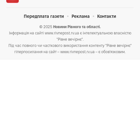
Передплата газети
Реклама
Контакти
© 2025
Новини Рівного та області.
Інформація на сайті www.rivnepost.rv.ua є інтелектуальною власністю
"Рівне вечірнє".
Під час повного чи часткового використання контенту "Рівне вечірнє"
гіперпосилання на сайт – www.rivnepost.rv.ua – є обов'язковим.