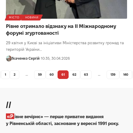
МІСТО
НОВИНИ
Рівне отримало відзнаку на ІІ Міжнародному
форумі згуртованості
29 квітня у Києві за ініціативи Міністерства розвитку громад та
територій України…
Ткаченко Сергій
10:35, 30.04.2026
1
2
…
59
60
61
62
63
…
139
140
//
«Рівне вечірнє» — перше приватне видання
у Рівненській області, засноване у вересні 1991 року.