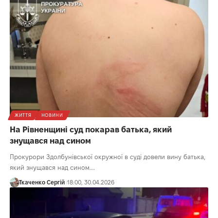
ЖИТТЯ
НОВИНИ
На Рівненщині суд покарав батька, який
знущався над сином
Прокурори Здолбунівської окружної в суді довели вину батька,
який знущався над сином.…
Ткаченко Сергій
18:00, 30.04.2026