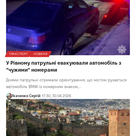
ТРАНСПОРТ
НОВИНИ
У Рівному патрульні евакуювали автомобіль з
“чужими” номерами
Днями патрульні отримали орієнтування, що містом рухається
автомобіль BMW із номерним знаком,…
Ткаченко Сергій
17:30, 30.04.2026