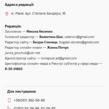
Адреса редакції:
м. Рівне. вул. Степана Бандери, 1б
Редакція:
Засновник —
Микола Несенюк
Головний редактор —
Валентина Шах
:
valensrv@gmail.com
Редактор сайту—
Богдан Слонець
:
bogdan.slonets@gmail.com
Редактор онлайн-новин —
Жанна Пінчук
:
janna_pinchuk@ukr.net
Адміністратор сайту —
rivnepost.ad@gmail.com
Ідентифікатор онлайн-медіа в Реєстрі суб’єктів у сфері медіа —
R-30-01863
Для листування:
+38(067) 362-56-86
(0362) 62-56-86, 62-56-85