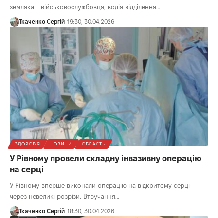
земляка - військовослужбовця, водія відділення…
Ткаченко Сергій
19:30, 30.04.2026
ЗДОРОВ'Я
НОВИНИ
ОБЛАСТЬ
У Рівному провели складну інвазивну операцію
на серці
У Рівному вперше виконали операцію на відкритому серці
через невеликі розрізи. Втручання…
Ткаченко Сергій
18:30, 30.04.2026