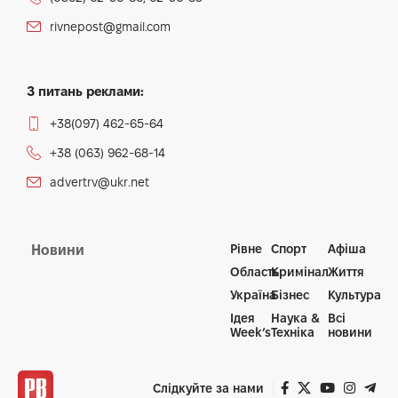
rivnepost@gmail.com
З питань реклами:
+38(097) 462-65-64
+38 (063) 962-68-14
advertrv@ukr.net
Рівне
Спорт
Афіша
Новини
Область
Кримінал
Життя
Україна
Бізнес
Культура
Ідея
Наука &
Всі
Week’s
Техніка
новини
Слідкуйте за нами