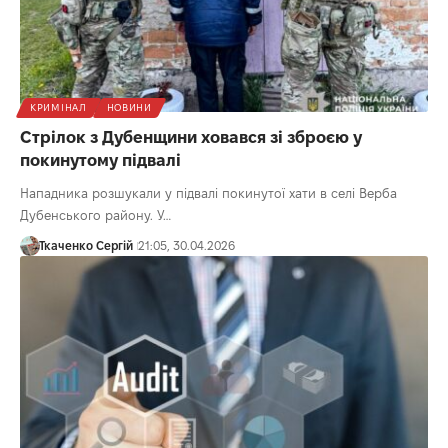
КРИМІНАЛ
НОВИНИ
Стрілок з Дубенщини ховався зі зброєю у
покинутому підвалі
Нападника розшукали у підвалі покинутої хати в селі Верба
Дубенського району. У…
Ткаченко Сергій
21:05, 30.04.2026