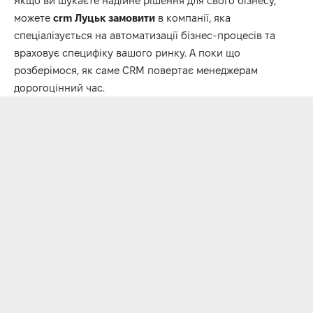
Якщо ви шукаєте надійне рішення для свого бізнесу,
можете
crm Луцьк замовити
в компанії, яка
спеціалізується на автоматизації бізнес-процесів та
враховує специфіку вашого ринку. А поки що
розберімося, як саме CRM повертає менеджерам
дорогоцінний час.