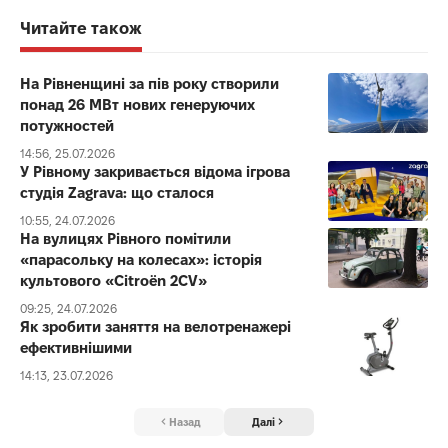
Читайте також
На Рівненщині за пів року створили
понад 26 МВт нових генеруючих
потужностей
14:56, 25.07.2026
У Рівному закривається відома ігрова
студія Zagrava: що сталося
10:55, 24.07.2026
На вулицях Рівного помітили
«парасольку на колесах»: історія
культового «Citroën 2CV»
09:25, 24.07.2026
Як зробити заняття на велотренажері
ефективнішими
14:13, 23.07.2026
Назад
Далі