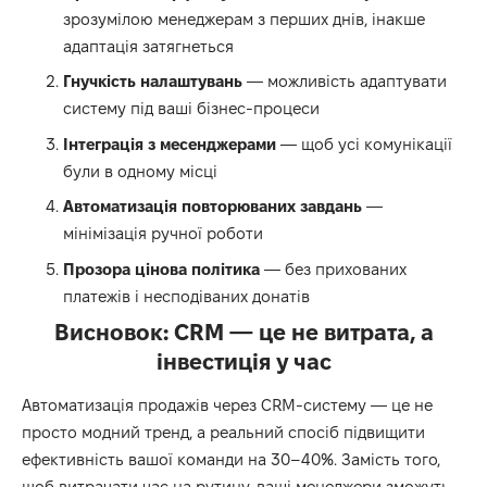
зрозумілою менеджерам з перших днів, інакше
адаптація затягнеться
Гнучкість налаштувань
— можливість адаптувати
систему під ваші бізнес-процеси
Інтеграція з месенджерами
— щоб усі комунікації
були в одному місці
Автоматизація повторюваних завдань
—
мінімізація ручної роботи
Прозора цінова політика
— без прихованих
платежів і несподіваних донатів
Висновок: CRM — це не витрата, а
інвестиція у час
Автоматизація продажів через CRM-систему — це не
просто модний тренд, а реальний спосіб підвищити
ефективність вашої команди на 30–40%. Замість того,
щоб витрачати час на рутину, ваші менеджери зможуть