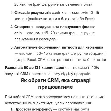
25 хвилин (раніше: ручне заповнення полів)
Фіксація результатів дзвінків
— економія 10–15
хвилин (раніше: нотатки в блокноті або Excel)
Створення нагадувань та планування фолов-
апів
— економія 15–20 хвилин (раніше: ручне
планування в календарі)
Автоматичне формування звітності для керівника
— економія 30–45 хвилин (раніше: ручне збирання
цифр з Excel, CRM, електронної пошти та блокнотів)
Разом: від 90 до 135 хвилин щодня
— це саме ті 40%
часу, які CRM повертає вашому відділу продажів.
Як обрати CRM, яка справді
працюватиме
При виборі CRM варто зосередитися на п’яти ключових
аспектах, які визначатимуть успіх впровадження:
Простота інтерфейсу
— система має бути