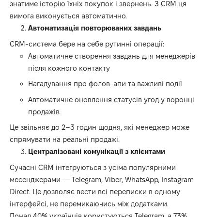
знатиме історію їхніх покупок і звернень. З CRM ця
вимога виконується автоматично.
Автоматизація повторюваних завдань
CRM-система бере на себе рутинні операції:
Автоматичне створення завдань для менеджерів
після кожного контакту
Нагадування про фолов-апи та важливі події
Автоматичне оновлення статусів угод у воронці
продажів
Це звільняє до 2–3 годин щодня, які менеджер може
спрямувати на реальні продажі.
Централізовані комунікації з клієнтами
Сучасні CRM інтегруються з усіма популярними
месенджерами — Telegram, Viber, WhatsApp, Instagram
Direct. Це дозволяє вести всі переписки в одному
інтерфейсі, не перемикаючись між додатками.
Понад 40% українців користуються Telegram, а 73%