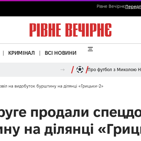
Рівне Вечірнє
Передп
КРИМІНАЛ
ВСІ НОВИНИ
Про футбол з Миколою 
звіл на видобуток бурштину на ділянці «Грицьки-2»
руге продали спецдо
ну на ділянці «Гриц