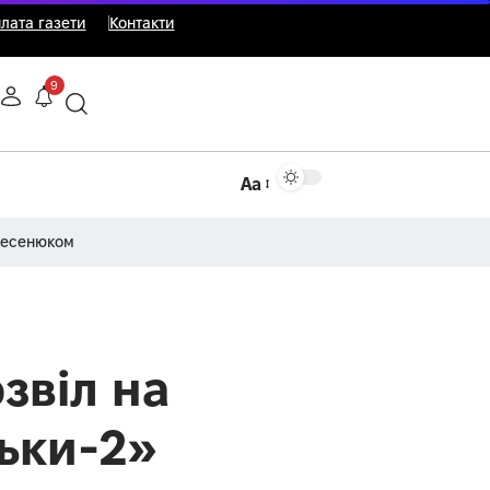
лата газети
Контакти
9
Аа
Несенюком
звіл на
ьки-2»