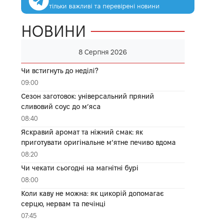
тільки важливі та перевірені новини
НОВИНИ
8 Серпня 2026
Чи встигнуть до неділі?
09:00
Сезон заготовок: універсальний пряний
сливовий соус до мʼяса
08:40
Яскравий аромат та ніжний смак: як
приготувати оригінальне м’ятне печиво вдома
08:20
Чи чекати сьогодні на магнітні бурі
08:00
Коли каву не можна: як цикорій допомагає
серцю, нервам та печінці
07:45