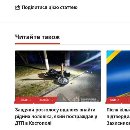
Поділитися цією статтею
Читайте також
НОВИНИ
ОБЛАСТЬ
ВІЙНА
Н
Завдяки розголосу вдалося знайти
Після кіль
рідних чоловіка, який постраждав у
підтверди
ДТП в Костополі
Захисника