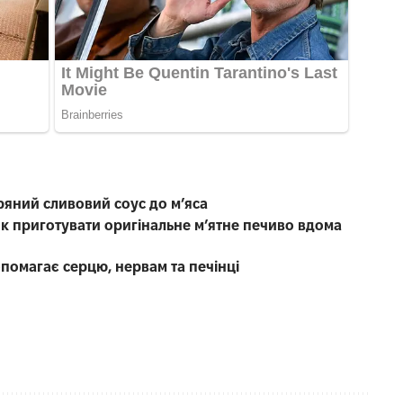
ряний сливовий соус до мʼяса
як приготувати оригінальне м’ятне печиво вдома
і
опомагає серцю, нервам та печінці