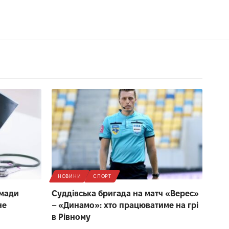
НОВИНИ
СПОРТ
омади
Суддівська бригада на матч «Верес»
не
– «Динамо»: хто працюватиме на грі
в Рівному