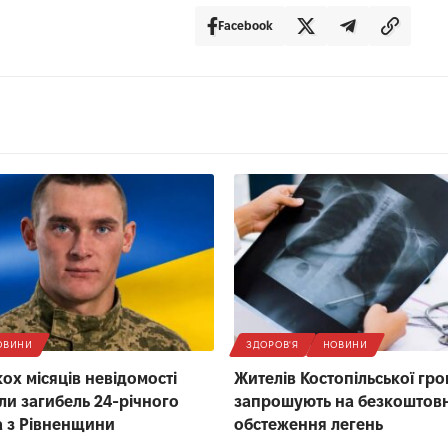
Facebook
ОВИНИ
ЗДОРОВ'Я
НОВИНИ
кох місяців невідомості
Жителів Костопільської гр
ли загибель 24-річного
запрошують на безкоштов
 з Рівненщини
обстеження легень