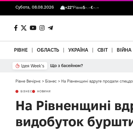
Субота, 08.08.2026
+22°
Рівне
$
--.--
€
--.--
РІВНЕ
ОБЛАСТЬ
УКРАЇНА
СВІТ
ВІЙНА
Ідея Week's
Що з басейном?
Рівне Вечірнє
>
Бізнес
>
На Рівненщині вдруге продали спецдо
БІЗНЕС
НОВИНИ
На Рівненщині вд
видобуток буршти