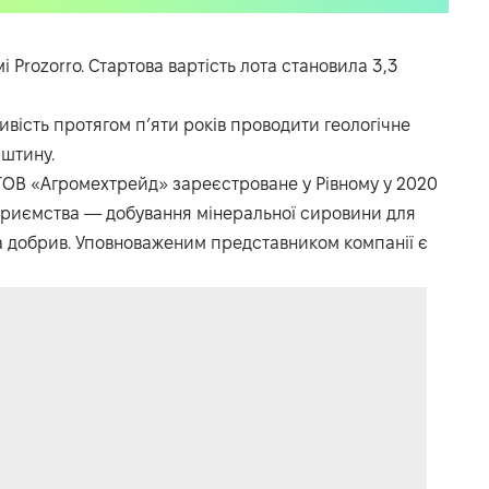
мі
Prozorro.
Стартова вартість лота становила 3,3
ість протягом п’яти років проводити геологічне
рштину.
ОВ «Агромехтрейд» зареєстроване у Рівному у 2020
дприємства — добування мінеральної сировини для
а добрив. Уповноваженим представником компанії є