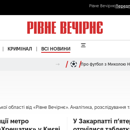
Рівне Вечірнє
Передп
КРИМІНАЛ
ВСІ НОВИНИ
Про футбол з Миколою 
ої області від «Рівне Вечірнє». Аналітика, розслідування та
нції метро
У Закарпатті п’яте
;Хрещатик» у Києві
отруїлися таблет