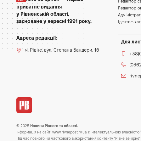
Редактор 
приватне видання
Редактор 
у Рівненській області,
Адміністра
засноване у вересні 1991 року.
Ідентифікат
Адреса редакції:
Для лис
м. Рівне. вул. Степана Бандери, 1б
+38(
(0362
rivn
© 2025
Новини Рівного та області.
Інформація на сайті www.rivnepost.rv.ua є інтелектуальною власністю "
Під час повного чи часткового використання контенту "Рівне вечірнє" 