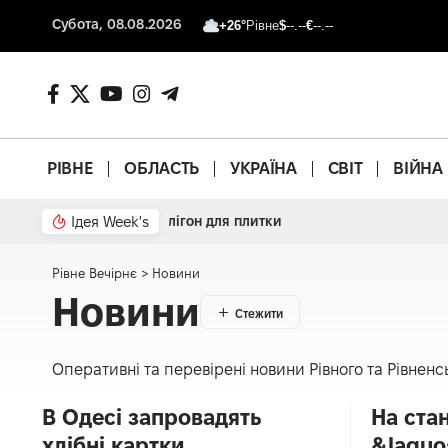
Субота, 08.08.2026
+26°
Рівне
$
--.--
€
--.--
РІВНЕ
ОБЛАСТЬ
УКРАЇНА
СВІТ
ВІЙНА
Ідея Week's
Що з басейном?
Рівне Вечірнє
>
Новини
Новини
Оперативні та перевірені новини Рівного та Рівненськ
В Одесі запровадять
На ста
хлібні картки
&laquo