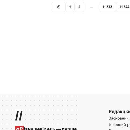
1
2
…
11 373
11 374
//
Редакція
Засновник
Головний 
«Р
івне вечірнє» — перше