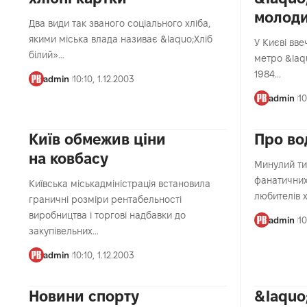
молоди
Два види так званого соціального хліба,
якими міська влада називає &laquo;Хліб
У Києві вве
білий»…
метро &laq
1984…
admin
10:10, 1.12.2003
admin
10
Київ обмежив ціни
Про во
на ковбасу
Минулий ти
фанатичних 
Київська міськадміністрація встановила
любителів 
граничні розміри рентабельності
виробництва і торгові надбавки до
admin
10
закупівельних…
admin
10:10, 1.12.2003
Новини спорту
&laquo