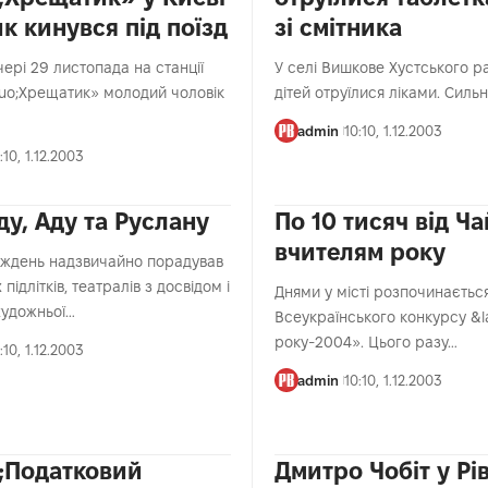
к кинувся під поїзд
зі смітника
чері 29 листопада на станції
У селі Вишкове Хустського р
uo;Хрещатик» молодий чоловік
дітей отруїлися ліками. Силь
admin
10:10, 1.12.2003
:10, 1.12.2003
ду, Аду та Руслану
По 10 тисяч від Ч
вчителям року
ждень надзвичайно порадував
підлітків, театралів з досвідом і
Днями у місті розпочинаєтьс
художньої…
Всеукраїнського конкурсу &
року-2004». Цього разу…
:10, 1.12.2003
admin
10:10, 1.12.2003
;Податковий
Дмитро Чобіт у Рі