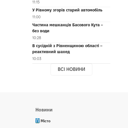
11:15
У Рівному згорів старий автомобіль
11:00
Частина мешканців Басового Кута –
без води
10:28
В сусідній з Рівненщиною області –
реактивний шахед
10:03
ВСІ НОВИНИ
Новини
Місто