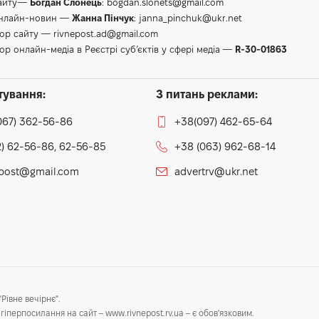
сайту—
Богдан Слонець
:
bogdan.slonets@gmail.com
онлайн-новин —
Жанна Пінчук
:
janna_pinchuk@ukr.net
тор сайту —
rivnepost.ad@gmail.com
ор онлайн-медіа в Реєстрі суб’єктів у сфері медіа —
R-30-01863
тування:
З питань реклами:
067) 362-56-86
+38(097) 462-65-64
) 62-56-86, 62-56-85
+38 (063) 962-68-14
epost@gmail.com
advertrv@ukr.net
Рівне вечірнє".
гіперпосилання на сайт – www.rivnepost.rv.ua – є обов'язковим.