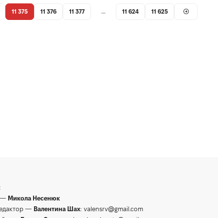
11 375
11 376
11 377
…
11 624
11 625
:
 —
Микола Несенюк
редактор —
Валентина Шах
:
valensrv@gmail.com