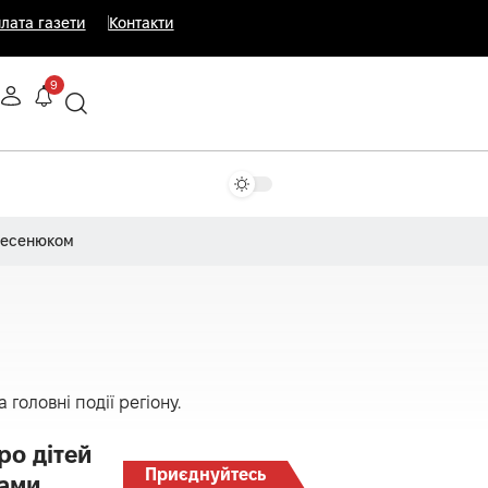
лата газети
Контакти
9
Несенюком
 головні події регіону.
ро дітей
Приєднуйтесь
ками