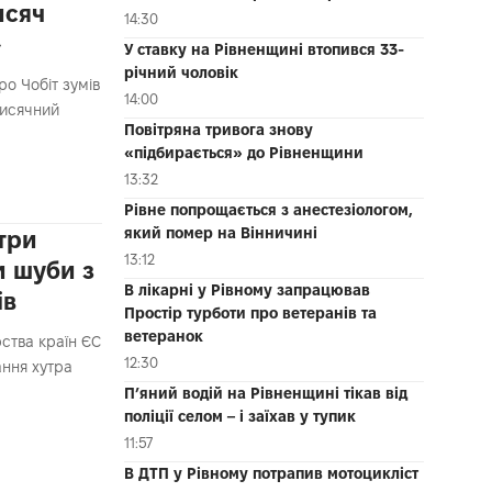
исяч
14:30
»
У ставку на Рівненщині втопився 33-
річний чоловік
ро Чобіт зумів
14:00
тисячний
Повітряна тривога знову
«підбирається» до Рівненщини
13:32
Рівне попрощається з анестезіологом,
який помер на Вінничині
три
13:12
и шуби з
В лікарні у Рівному запрацював
ів
Простір турботи про ветеранів та
ветеранок
рства країн ЄС
12:30
ання хутра
П’яний водій на Рівненщині тікав від
поліції селом – і заїхав у тупик
11:57
В ДТП у Рівному потрапив мотоцикліст