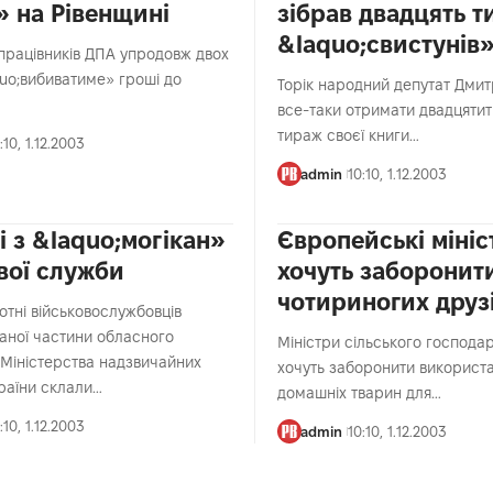
» на Рівенщині
зібрав двадцять т
&laquo;свистунів
 працівників ДПА упродовж двох
quo;вибиватиме» гроші до
Торік народний депутат Дмит
все-таки отримати двадцяти
тираж своєї книги…
:10, 1.12.2003
admin
10:10, 1.12.2003
і з &laquo;могікан»
Європейські мініс
вої служби
хочуть заборонит
чотириногих друз
отні військовослужбовців
ваної частини обласного
Міністри сільського господа
 Міністерства надзвичайних
хочуть заборонити використ
країни склали…
домашніх тварин для…
:10, 1.12.2003
admin
10:10, 1.12.2003