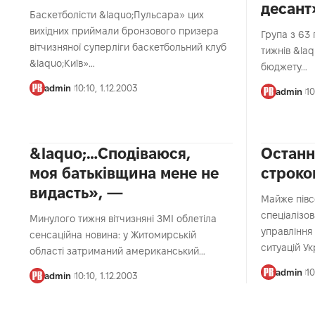
десант
Баскетболісти &laquo;Пульсара» цих
вихідних приймали бронзового призера
Група з 63
вітчизняної суперліги баскетбольний клуб
тижнів &la
&laquo;Київ»…
бюджету…
admin
10:10, 1.12.2003
admin
10
&laquo;…Сподіваюся,
Останн
моя батьківщина мене не
строко
видасть», —
Майже півс
спеціалізо
Минулого тижня вітчизняні ЗМІ облетіла
управління
сенсаційна новина: у Житомирській
ситуацій У
області затриманий американський…
admin
10
admin
10:10, 1.12.2003