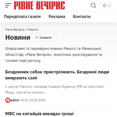
Передплата газети
Реклама
Контакти
Рівне Вечірнє
>
Новини
Новини
Оперативні та перевірені новини Рівного та Рівненської
області від «Рівне Вечірнє». Аналітика, розслідування та
головні події регіону.
Бездомних собак пристрілюють. Бездомні люди
вмирають самі
У центрі Рівного, посеред подвір’я будинку №8 на проспекті
Миру, протягом кількох…
admin
10:10, 23.05.2003
МВС на китайців викидає гроші