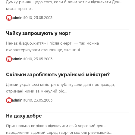
Думку рівнян щодо того, коли б вони хотіли відзначати День
міста, прагне…
admin
10:10, 23.05.2003
Чайку запрошують у морг
Немає &laquo;життя» і після смерті — так можна
охарактеризувати становище, яке нині…
admin
10:10, 23.05.2003
Скільки заробляють українські міністри?
Днями українські міністри опублікували дані про доходи,
отримані ними за минулий рік.…
admin
10:10, 23.05.2003
На даху добре
Оригінально вирішив відзначити свій черговий день
народження відомий серед творчої молоді рівенський…