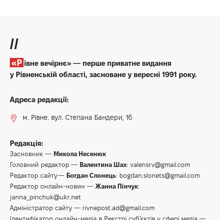
//
«Рівне вечірнє» — перше приватне видання
у Рівненській області, засноване у вересні 1991 року.
Адреса редакції:
м. Рівне. вул. Степана Бандери, 1б
Редакція:
Засновник —
Микола Несенюк
Головний редактор —
Валентина Шах
:
valensrv@gmail.com
Редактор сайту—
Богдан Слонець
:
bogdan.slonets@gmail.com
Редактор онлайн-новин —
Жанна Пінчук
:
janna_pinchuk@ukr.net
Адміністратор сайту —
rivnepost.ad@gmail.com
Ідентифікатор онлайн-медіа в Реєстрі суб’єктів у сфері медіа —