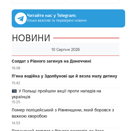
Читайте нас у Telegram:
тільки важливі та перевірені новини
НОВИНИ
10 Серпня 2026
Солдат з Рівного загинув на Донеччині
16:08
П’яна водійка у Здолбунові ще й везла малу дитину
15:42
У Польщі пройшли акції проти нападів на
українців
15:25
Помер поліцейський з Рівненщини, який боровся з
важкою хворобою
14:53
Поранений депутат з Рівного розповів, як його