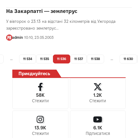
На Закарпатті — землетрус
У вівторок о 23.13 на відстані 32 кілометрів від Ужгорода
зареєстровано землетрус…
admin
10:10, 23.05.2003
…
11 534
11 535
11 536
11 537
11 538
…
11 630
Приєднуйтесь
58K
1.2K
Стежити
Стежити
13.9K
6.1K
Стежити
Підписатися