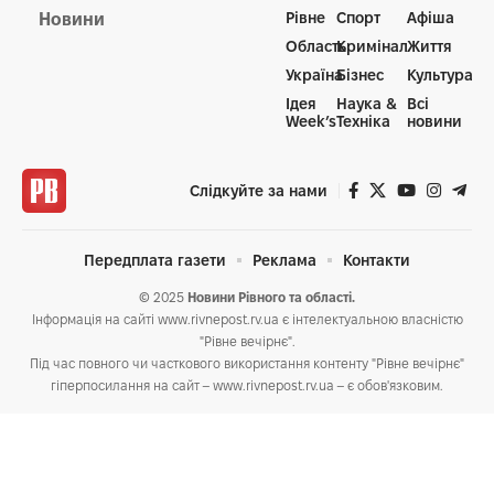
Рівне
Спорт
Афіша
Новини
Область
Кримінал
Життя
Україна
Бізнес
Культура
Ідея
Наука &
Всі
Week’s
Техніка
новини
Слідкуйте за нами
Передплата газети
Реклама
Контакти
© 2025
Новини Рівного та області.
Інформація на сайті www.rivnepost.rv.ua є інтелектуальною власністю
"Рівне вечірнє".
Під час повного чи часткового використання контенту "Рівне вечірнє"
гіперпосилання на сайт – www.rivnepost.rv.ua – є обов'язковим.