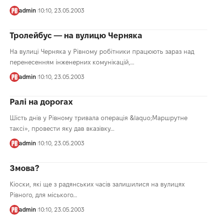
admin
10:10, 23.05.2003
Тролейбус — на вулицю Черняка
На вулиці Черняка у Рівному робітники працюють зараз над
перенесенням інженерних комунікацій,…
admin
10:10, 23.05.2003
Ралі на дорогах
Шість днів у Рівному тривала операція &laquo;Маршрутне
таксі», провести яку дав вказівку…
admin
10:10, 23.05.2003
Змова?
Кіоски, які ще з радянських часів залишилися на вулицях
Рівного, для міського…
admin
10:10, 23.05.2003