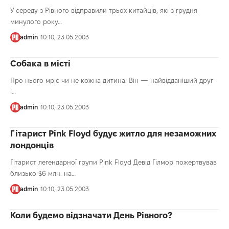
У середу з Рівного відправили трьох китайців, які з грудня
минулого року…
admin
10:10, 23.05.2003
Собака в місті
Про нього мріє чи не кожна дитина. Він — найвідданіший друг
і…
admin
10:10, 23.05.2003
Гітарист Pink Floyd будує житло для незаможних
лондонців
Гітарист легендарної групи Pink Floyd Девід Гілмор пожертвував
близько $6 млн. на…
admin
10:10, 23.05.2003
Коли будемо відзначати День Рівного?