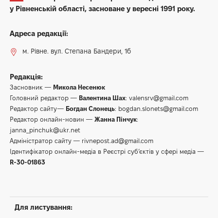
у Рівненській області, засноване у вересні 1991 року.
Адреса редакції:
м. Рівне. вул. Степана Бандери, 1б
Редакція:
Засновник —
Микола Несенюк
Головний редактор —
Валентина Шах
:
valensrv@gmail.com
Редактор сайту—
Богдан Слонець
:
bogdan.slonets@gmail.com
Редактор онлайн-новин —
Жанна Пінчук
:
janna_pinchuk@ukr.net
Адміністратор сайту —
rivnepost.ad@gmail.com
Ідентифікатор онлайн-медіа в Реєстрі суб’єктів у сфері медіа —
R-30-01863
Для листування: