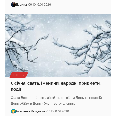
Дарина
09:10, 6.01.2026
6 СІЧНЯ
6 січня: свята, іменини, народні прикмети,
події
Свята Всесвітній день дітей-сиріт війни День технологій
День обіймів День яблуні Богоявлення…
Алконова Людмила
07:15, 6.01.2026