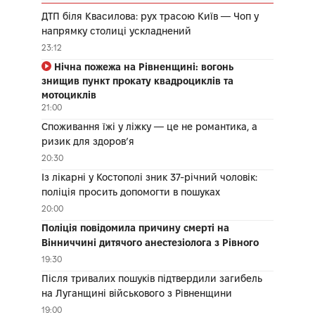
ДТП біля Квасилова: рух трасою Київ — Чоп у
напрямку столиці ускладнений
23:12
Нічна пожежа на Рівненщині: вогонь
знищив пункт прокату квадроциклів та
мотоциклів
21:00
Споживання їжі у ліжку — це не романтика, а
ризик для здоров’я
20:30
Із лікарні у Костополі зник 37-річний чоловік:
поліція просить допомогти в пошуках
20:00
Поліція повідомила причину смерті на
Вінниччині дитячого анестезіолога з Рівного
19:30
Після тривалих пошуків підтвердили загибель
на Луганщині військового з Рівненщини
19:00