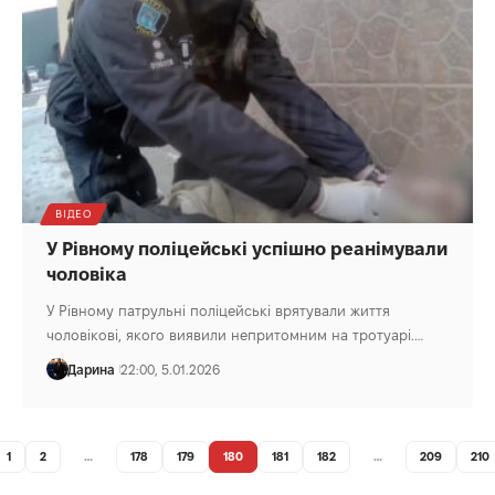
ВІДЕО
У Рівному поліцейські успішно реанімували
чоловіка
У Рівному патрульні поліцейські врятували життя
чоловікові, якого виявили непритомним на тротуарі.…
Дарина
22:00, 5.01.2026
1
2
…
178
179
180
181
182
…
209
210