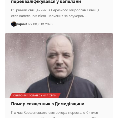
перекваліфікувався у капелани
61-річний священник із Березного Мирослав Синиця
став капеланом після навчання за ваучером…
Дарина
22:00, 6.01.2026
СВЯТО-МИКОЛАЇВСЬКИЙ ХРАМ
Помер священник з Демидівщини
Під час Хрещенського святвечора перестало битися