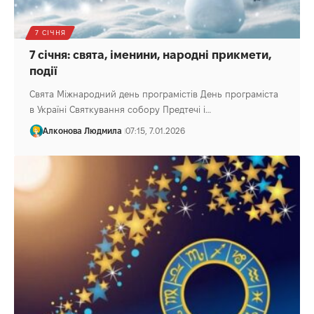
7 СІЧНЯ
7 січня: свята, іменини, народні прикмети,
події
Свята Міжнародний день програмістів День програміста
в Україні Святкування собору Предтечі і…
Алконова Людмила
07:15, 7.01.2026