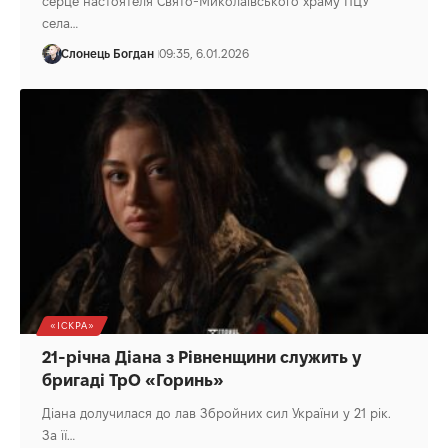
серце настоятеля Свято-Миколаївського храму ПЦУ
села…
Слонець Богдан
09:35, 6.01.2026
«ІСКРА»
21-річна Діана з Рівненщини служить у
бригаді ТрО «Горинь»
Діана долучилася до лав Збройних сил України у 21 рік.
За її…