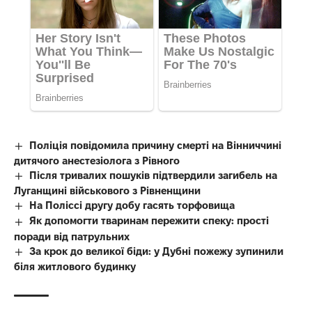
Поліція повідомила причину смерті на Вінниччині
дитячого анестезіолога з Рівного
Після тривалих пошуків підтвердили загибель на
Луганщині військового з Рівненщини
На Поліссі другу добу гасять торфовища
Як допомогти тваринам пережити спеку: прості
поради від патрульних
За крок до великої біди: у Дубні пожежу зупинили
біля житлового будинку