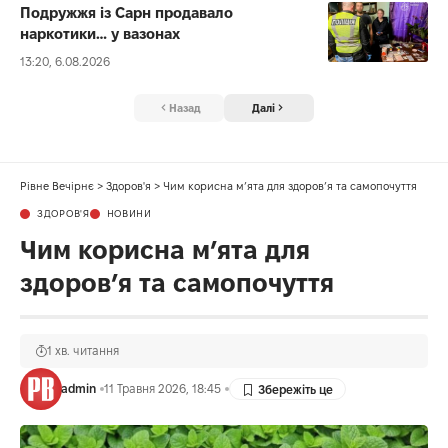
Подружжя із Сарн продавало
наркотики… у вазонах
13:20, 6.08.2026
Назад
Далі
Рівне Вечірнє
>
Здоров'я
>
Чим корисна м’ята для здоров’я та самопочуття
ЗДОРОВ'Я
НОВИНИ
Чим корисна м’ята для
здоров’я та самопочуття
1 хв. читання
admin
11 Травня 2026, 18:45