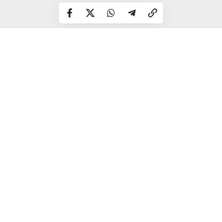
М’ятну олію використовують і в догляді за шкірою
завдяки її охолоджувальним та заспокійливим
властивостям. Однак застосовувати її рекомендують
лише у розбавленому вигляді та з обережністю.
Також м’яту часто додають до зубних паст і
ополіскувачів для рота, оскільки вона добре освіжає
подих і створює відчуття чистоти.