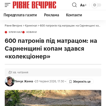
Аа
Передплата газети
Реклама
Контакти
Рівне Вечірнє
>
Кримінал
>
600 патронів під матрацом: на Сарненщині копам здався «колекціонер»
КРИМІНАЛ
НОВИНИ
600 патронів під матрацом: на
Сарненщині копам здався
«колекціонер»
1 хв. читання
Пінчук Жанна
23 Червня 2026, 17:30