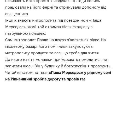
називають його просто «владика». Ці люди колись
працювали на його фермі та отримували допомогу від
священника.
Інші ж знають митрополита під псевдонімом «Паша
Мерседес», який той отримав після скандалу з
патрульною поліцією.
Сам митрополит Павло на людях з’являється рідко. На
місцевому базарі його помічники закуповують
митрополиту продукти та все, що треба для життя.
До нього навіть монашки приїжджають помолитися чи
запитати щось. Він у будинку й богослужіння проводить.
Читайте також по темі:
«Паша Мерседес» у рідному селі
на Рівненщині зробив дорогу та провів газ