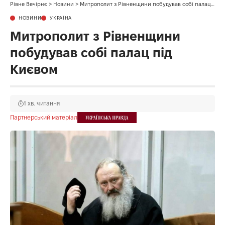
Рівне Вечірнє
>
Новини
>
Митрополит з Рівненщини побудував собі палац під Києвом
НОВИНИ
УКРАЇНА
Митрополит з Рівненщини
побудував собі палац під
Києвом
1 хв. читання
Партнерський матеріал