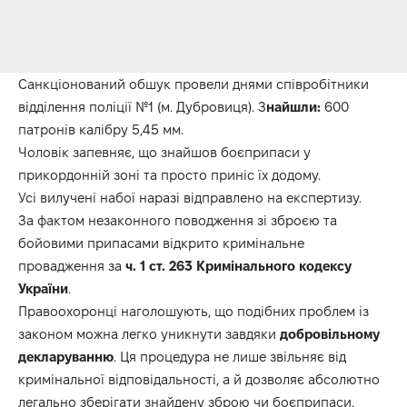
Санкціонований обшук провели днями співробітники
відділення поліції №1 (м. Дубровиця). З
найшли:
600
патронів калібру 5,45 мм.
Чоловік запевняє, що знайшов боєприпаси у
прикордонній зоні та просто приніс їх додому.
Усі вилучені набої наразі відправлено на експертизу.
За фактом незаконного поводження зі зброєю та
бойовими припасами відкрито кримінальне
провадження за
ч. 1 ст. 263 Кримінального кодексу
України
.
Правоохоронці наголошують, що подібних проблем із
законом можна легко уникнути завдяки
добровільному
декларуванню
. Ця процедура не лише звільняє від
кримінальної відповідальності, а й дозволяє абсолютно
легально зберігати знайдену зброю чи боєприпаси.