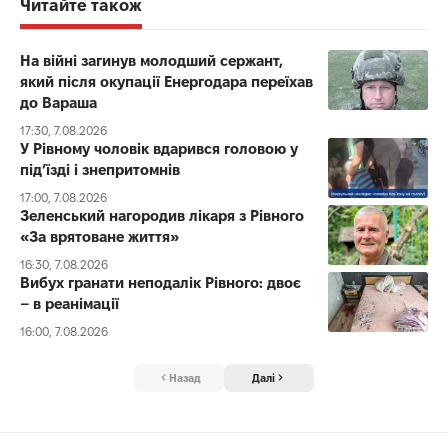
Читайте також
На війні загинув молодший сержант,
який після окупації Енергодара переїхав
до Вараша
17:30, 7.08.2026
У Рівному чоловік вдарився головою у
під’їзді і знепритомнів
17:00, 7.08.2026
Зеленський нагородив лікаря з Рівного
«За врятоване життя»
16:30, 7.08.2026
Вибух гранати неподалік Рівного: двоє
– в реанімації
16:00, 7.08.2026
Назад
Далі