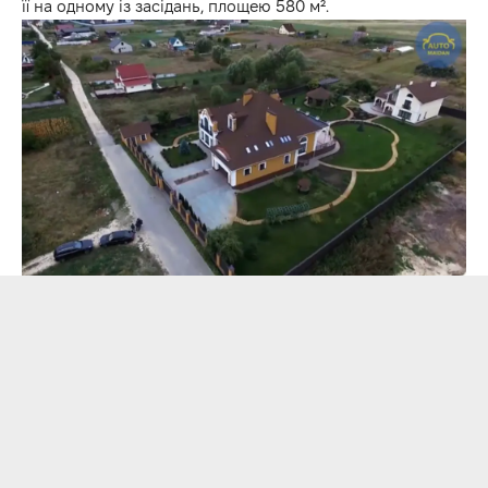
її на одному із засідань, площею 580 м².