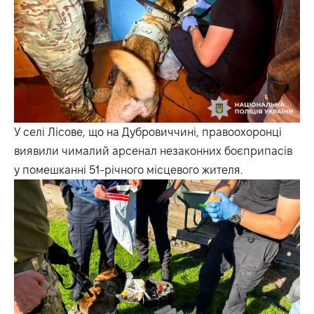
У селі Лісове, що на Дубровиччині, правоохоронці
виявили чималий арсенал незаконних боєприпасів
у помешканні 51-річного місцевого жителя.