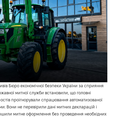
тивів
Бюро економічної безпеки України
за сприяння
жавної митної служби встановили, що головні
постів проігнорували спрацювання автоматизованої
ми. Вони не перевірили дані митних декларацій і
ершили митне оформлення без проведення необхідних