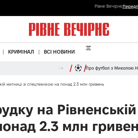
Рівне Вечірнє
Передп
КРИМІНАЛ
ВСІ НОВИНИ
Про футбол з Миколою 
ій митниці зі спецтехнікою на понад 2.3 млн гривень
удку на Рівненській 
понад 2.3 млн гриве