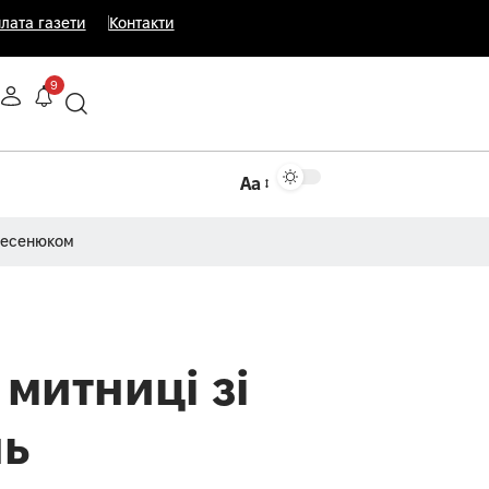
лата газети
Контакти
9
Аа
Несенюком
митниці зі
нь