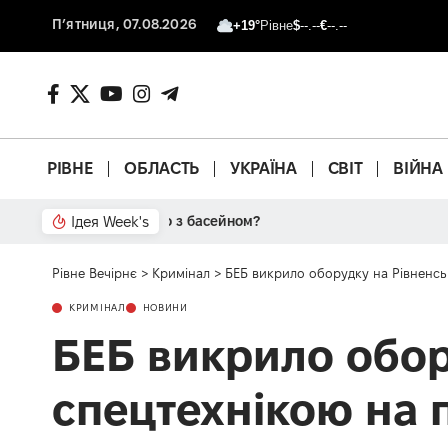
П’ятниця, 07.08.2026
+19°
Рівне
$
--.--
€
--.--
РІВНЕ
ОБЛАСТЬ
УКРАЇНА
СВІТ
ВІЙНА
Ідея Week's
Від паркану до картонки
Рівне Вечірнє
>
Кримінал
>
БЕБ викрило оборудку на Рівненськ
КРИМІНАЛ
НОВИНИ
БЕБ викрило обор
спецтехнікою на 