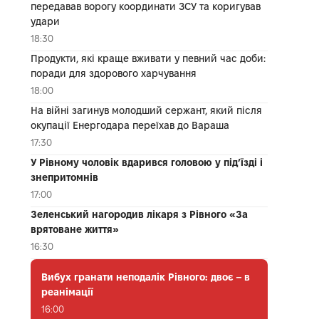
передавав ворогу координати ЗСУ та коригував
удари
18:30
Продукти, які краще вживати у певний час доби:
поради для здорового харчування
18:00
На війні загинув молодший сержант, який після
окупації Енергодара переїхав до Вараша
17:30
У Рівному чоловік вдарився головою у під’їзді і
знепритомнів
17:00
Зеленський нагородив лікаря з Рівного «За
врятоване життя»
16:30
Вибух гранати неподалік Рівного: двоє – в
реанімації
16:00