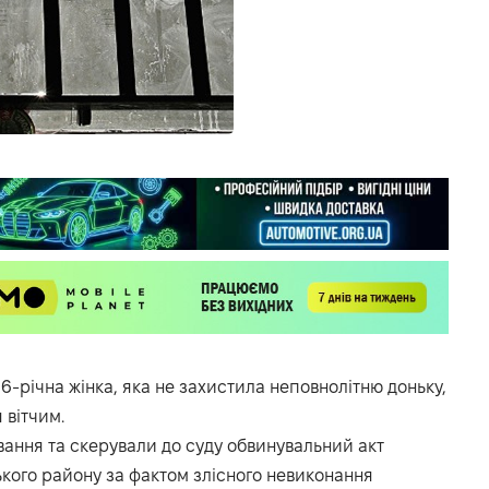
-річна жінка, яка не захистила неповнолітню доньку,
 вітчим.
вання та скерували до суду обвинувальний акт
кого району за фактом злісного невиконання