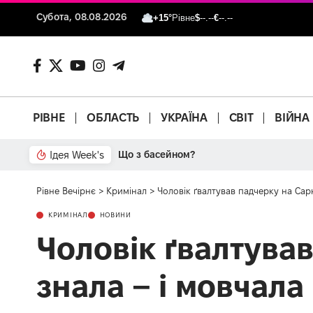
Субота, 08.08.2026
+15°
Рівне
$
--.--
€
--.--
РІВНЕ
ОБЛАСТЬ
УКРАЇНА
СВІТ
ВІЙНА
Ідея Week's
Що з басейном?
Рівне Вечірнє
>
Кримінал
>
Чоловік ґвалтував падчерку на Сар
КРИМІНАЛ
НОВИНИ
Чоловік ґвалтува
знала – і мовчала