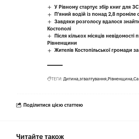
У Рівному стартує збір книг для З
П’яний водій із понад 2,8 проміл
Завдяки розголосу вдалося знайти
Костополі
Після кількох місяців невідомості
Рівненщини
Жителів Костопільської громади 
ТЕГИ:
Дитина
згвалтування
Рівненщина
Са
Поділитися цією статтею
Читайте також