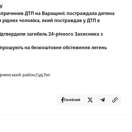
СУ
е спричинив ДТП на Варащині: постраждала дитина
 рідних чоловіка, який постраждав у ДТП в
 підтвердили загибель 24-річного Захисника з
запрошують на безкоштовне обстеження легень
рненський район
Суд
Топ
Facebook