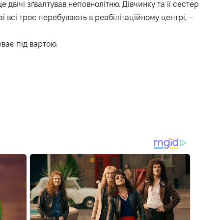
е двічі зґвалтував неповнолітню. Дівчинку та її сестер
разі всі троє перебувають в реабілітаційному центрі, –
уває під вартою.