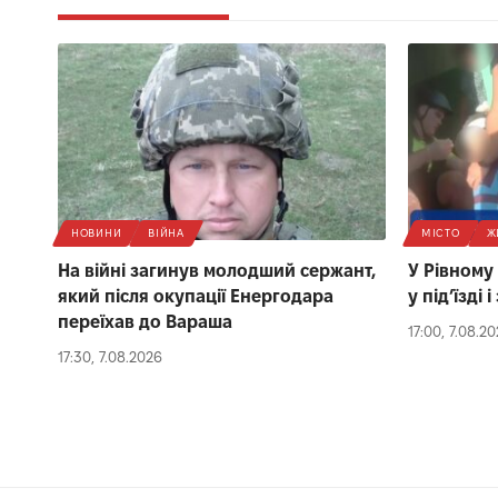
НОВИНИ
ВІЙНА
МІСТО
Ж
На війні загинув молодший сержант,
У Рівному
який після окупації Енергодара
у під’їзді
переїхав до Вараша
17:00, 7.08.2
17:30, 7.08.2026