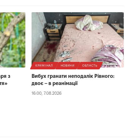
КРИМІНАЛ
НОВИНИ
ОБЛАСТЬ
ря з
Вибух гранати неподалік Рівного:
тя»
двоє – в реанімації
16:00, 7.08.2026