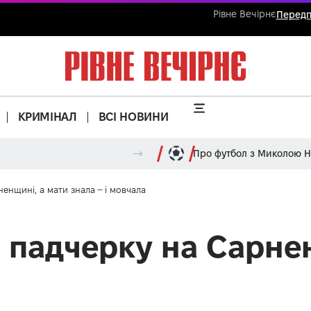
Рівне Вечірнє
Передп
КРИМІНАЛ
ВСІ НОВИНИ
Про футбол з Миколою 
ненщині, а мати знала – і мовчала
в падчерку на Сарне