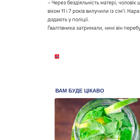
– Через бездіяльність матері, чоловік щ
віком 11 і 7 років вилучили із сім’ї. На
додають у поліції.
Ґвалтівника затримали, нині він переб