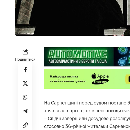
Поділитися
На Сарненщині перед судом постане 36
хоча знала про те, як з нею поводиться
– Слідчі завершили досудове розсліду
стосовно 36-річної жительки Сарненсь