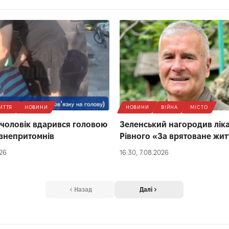
ИТТЯ
НОВИНИ
НОВИНИ
ВІЙНА
МІСТО
 чоловік вдарився головою
Зеленський нагородив ліка
 і знепритомнів
Рівного «За врятоване жит
026
16:30, 7.08.2026
Назад
Далі