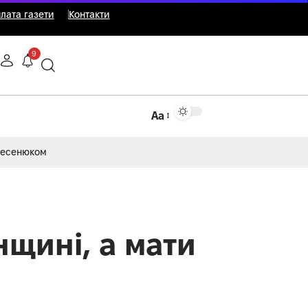
лата газети
Контакти
9
Аа
Несенюком
нщині, а мати