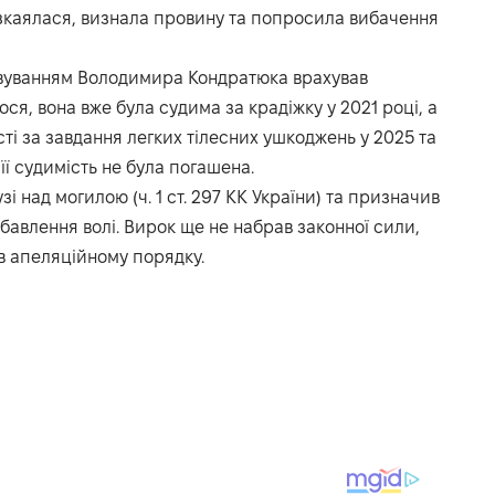
озкаялася, визнала провину та попросила вибачення
ловуванням Володимира Кондратюка врахував
ся, вона вже була судима за крадіжку у 2021 році, а
ті за завдання легких тілесних ушкоджень у 2025 та
її судимість не була погашена.
 над могилою (ч. 1 ст. 297 КК України) та призначив
збавлення волі. Вирок ще не набрав законної сили,
в апеляційному порядку.