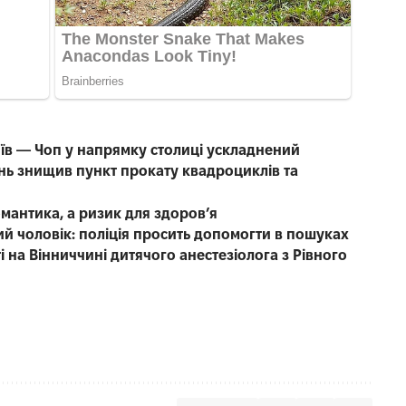
иїв — Чоп у напрямку столиці ускладнений
нь знищив пункт прокату квадроциклів та
омантика, а ризик для здоров’я
чний чоловік: поліція просить допомогти в пошуках
 на Вінниччині дитячого анестезіолога з Рівного