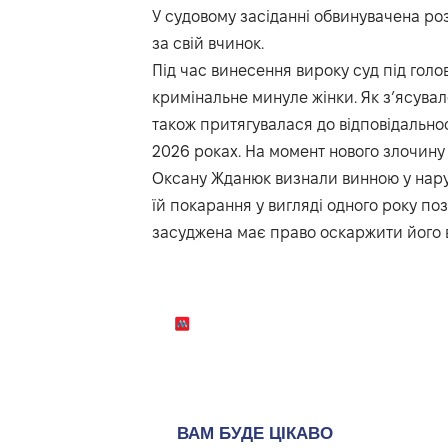
У судовому засіданні обвинувачена р
за свій вчинок.
Під час винесення вироку суд під го
кримінальне минуле жінки. Як з’ясувало
також притягувалася до відповідальнос
2026 роках. На момент нового злочину 
Оксану Жданюк визнали винною у нарузі
їй покарання у вигляді одного року по
засуджена має право оскаржити його 