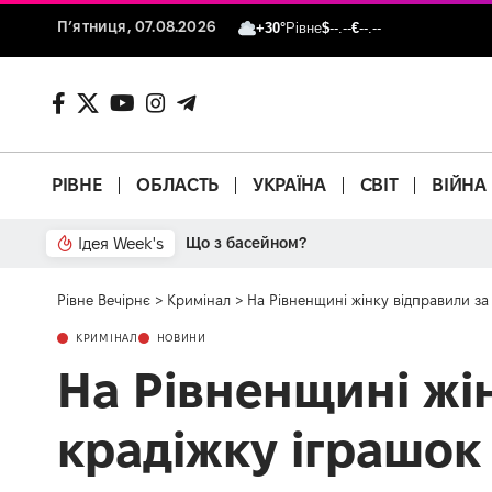
П’ятниця, 07.08.2026
+30°
Рівне
$
--.--
€
--.--
РІВНЕ
ОБЛАСТЬ
УКРАЇНА
СВІТ
ВІЙНА
Ідея Week's
Що з басейном?
Рівне Вечірнє
>
Кримінал
>
На Рівненщині жінку відправили за 
КРИМІНАЛ
НОВИНИ
На Рівненщині жін
крадіжку іграшок 