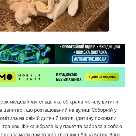
рок місцевій жительці, яка обікрала могилу дитини.
а цвинтарі, що розташований на вулиці Соборній у
мітила на свіжій дитячій могилі (дитину поховали
 іграшок. Жінка зібрала їх у пакет та забрала з собою.
писала мати померлого хлопчика Аліна Котик. Вона