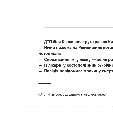
ДТП біля Квасилова: рух трасою К
Нічна пожежа на Рівненщині: вого
мотоциклів
Споживання їжі у ліжку — це не р
Із лікарні у Костополі зник 37-рі
Поліція повідомила причину смерті
ТЕГИ:
вирок суду
наруга над могилою