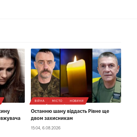
ВІЙНА
МІСТО
НОВИНИ
жину
Останню шану віддасть Рівне ще
овжувача
двом захисникам
15:04, 6.08.2026