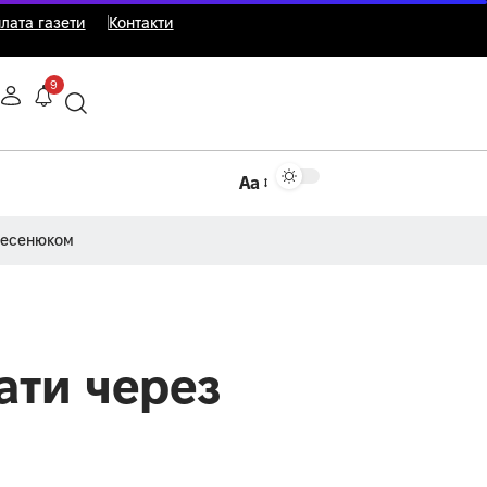
лата газети
Контакти
9
Аа
Несенюком
ати через