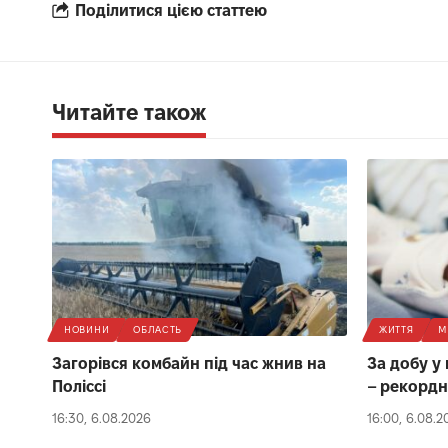
Поділитися цією статтею
Читайте також
НОВИНИ
ОБЛАСТЬ
ЖИТТЯ
М
Загорівся комбайн під час жнив на
За добу у
Поліссі
– рекордн
16:30, 6.08.2026
16:00, 6.08.2