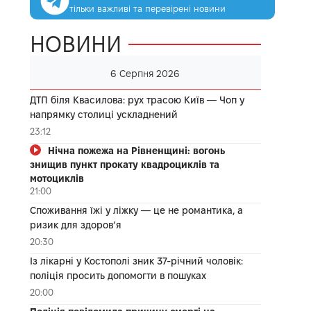
тільки важливі та перевірені новини
НОВИНИ
6 Серпня 2026
ДТП біля Квасилова: рух трасою Київ — Чоп у
напрямку столиці ускладнений
23:12
Нічна пожежа на Рівненщині: вогонь
знищив пункт прокату квадроциклів та
мотоциклів
21:00
Споживання їжі у ліжку — це не романтика, а
ризик для здоров’я
20:30
Із лікарні у Костополі зник 37-річний чоловік:
поліція просить допомогти в пошуках
20:00