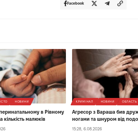
Facebook
ІСТО
НОВИНИ
КРИМІНАЛ
НОВИНИ
ОБЛАСТЬ
 перинатальному в Рівному
Агресор з Вараша бив дру
а кількість малюків
ногами та шнуром від под
026
15:28, 6.08.2026