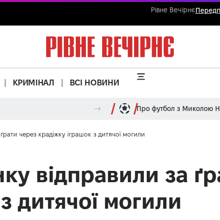
Рівне Вечірнє
Передп
КРИМІНАЛ
ВСІ НОВИНИ
Про футбол з Миколою 
ґрати через крадіжку іграшок з дитячої могили
ку відправили за ґр
з дитячої могили