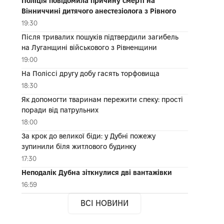
Поліція повідомила причину смерті на
Вінниччині дитячого анестезіолога з Рівного
19:30
Після тривалих пошуків підтвердили загибель
на Луганщині військового з Рівненщини
19:00
На Поліссі другу добу гасять торфовища
18:30
Як допомогти тваринам пережити спеку: прості
поради від патрульних
18:00
За крок до великої біди: у Дубні пожежу
зупинили біля житлового будинку
17:30
Неподалік Дубна зіткнулися дві вантажівки
16:59
ВСІ НОВИНИ