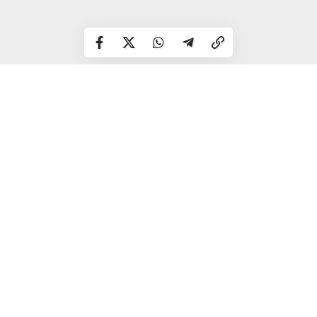
Рубці та шрами
Після механічного пошкодження великих або глибоких
прищів на шкірі нерідко залишаються помітні сліди, які
можуть зберігатися роками.
Пігментні плями
Травмування шкіри часто призводить до появи темних
або червонуватих слідів після загоєння, які потребують
тривалого відновлення.
Особлива небезпека
— зона навколо носа та губ. Саме
тут будь-яке пошкодження може спровокувати
серйозне запалення, утворення судинної сітки та