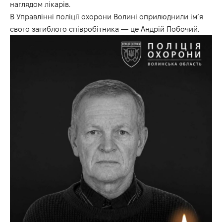
наглядом лікарів.
В Управлінні поліції охорони Волині оприлюднили ім’я
свого загиблого співробітника — це Андрій Побочий.