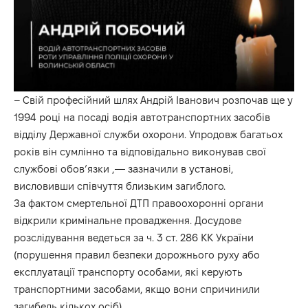
– Свій професійний шлях Андрій Іванович розпочав ще у
1994 році на посаді водія автотранспортних засобів
відділу Державної служби охорони. Упродовж багатьох
років він сумлінно та відповідально виконував свої
службові обов’язки ,— зазначили в установі,
висловивши співчуття близьким загиблого.
За фактом смертельної ДТП правоохоронні органи
відкрили кримінальне провадження. Досудове
розслідування ведеться за ч. 3 ст. 286 КК України
(порушення правил безпеки дорожнього руху або
експлуатації транспорту особами, які керують
транспортними засобами, якщо вони спричинили
загибель кількох осіб).