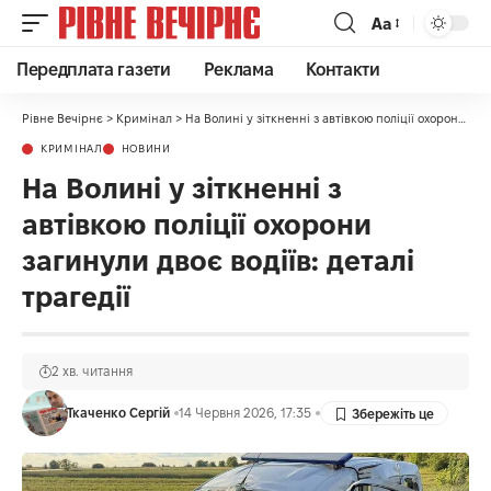
Аа
Передплата газети
Реклама
Контакти
Рівне Вечірнє
>
Кримінал
>
На Волині у зіткненні з автівкою поліції охорони загинули двоє водіїв: деталі трагедії
КРИМІНАЛ
НОВИНИ
На Волині у зіткненні з
автівкою поліції охорони
загинули двоє водіїв: деталі
трагедії
2 хв. читання
Ткаченко Сергій
14 Червня 2026, 17:35