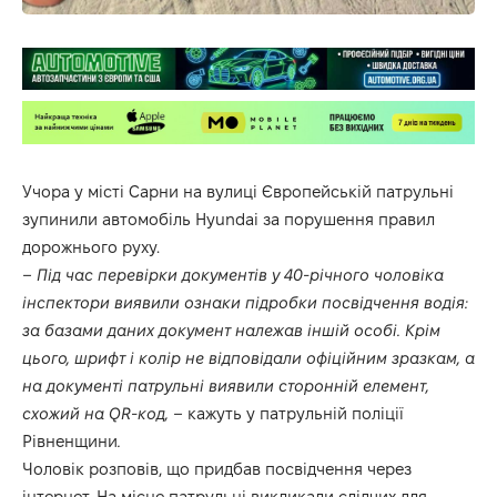
Учора у місті Сарни на вулиці Європейській патрульні
зупинили автомобіль Hyundai за порушення правил
дорожнього руху.
– Під час перевірки документів у 40-річного чоловіка
інспектори виявили ознаки підробки посвідчення водія:
за базами даних документ належав іншій особі. Крім
цього, шрифт і колір не відповідали офіційним зразкам, а
на документі патрульні виявили сторонній елемент,
схожий на QR-код, –
кажуть у патрульній поліції
Рівненщини
.
Чоловік розповів, що придбав посвідчення через
інтернет. На місце патрульні викликали слідчих для