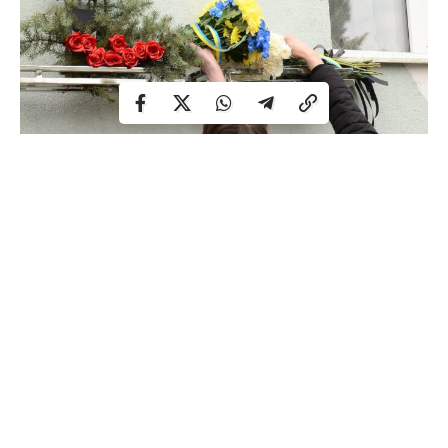
Віталій Волкошовець народився 26 листопада 1970 року
у Рівному. Закінчив ліцей №18, після чого здобув освіту в
автотранспортному технікумі за спеціальністю