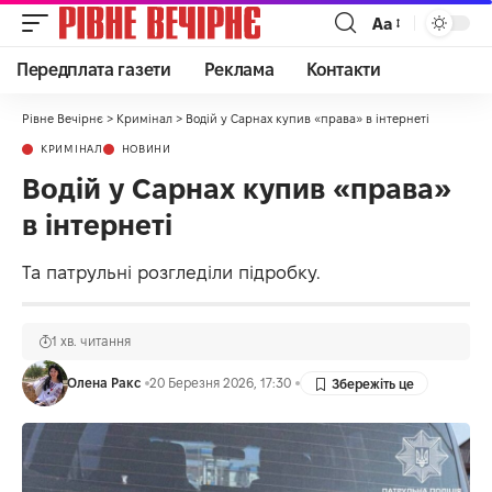
Аа
Передплата газети
Реклама
Контакти
Рівне Вечірнє
>
Кримінал
>
Водій у Сарнах купив «права» в інтернеті
КРИМІНАЛ
НОВИНИ
Водій у Сарнах купив «права»
в інтернеті
Та патрульні розгледіли підробку.
1 хв. читання
Олена Ракс
20 Березня 2026, 17:30