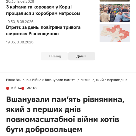
20:35, 8.08.2026
З квітами та короваєм у Корці
прощалися з хоробрим матросом
19:30, 8.08.2026
Втретє за день: повітряна тривога
шириться Рівненщиною
19:05, 8.08.2026
Назад
Далі
Рівне Вечірнє
>
Війна
>
Вшанували пам’ять рівнянина, який з перших днів повномасштабної війни хотів бути добровольцем
ВІЙНА
МІСТО
Вшанували пам’ять рівнянина,
який з перших днів
повномасштабної війни хотів
бути добровольцем