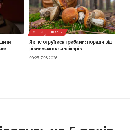
ЖИТТЯ
НОВИНИ
ищити
Як не отруїтися грибами: поради від
йже
рівненських санлікарів
09:25, 7.08.2026