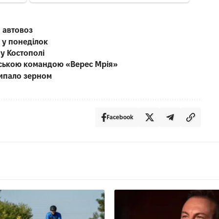
 автовоз
 у понеділок
 у Костополі
енською командою «Верес Мрія»
сипало зерном
Facebook