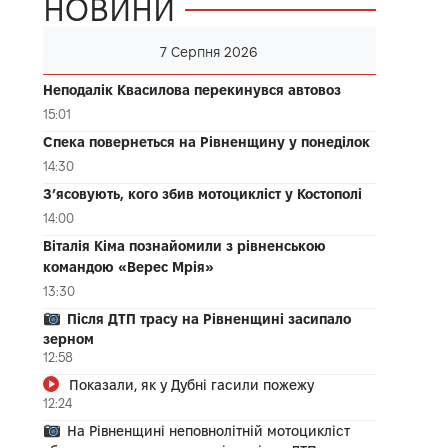
НОВИНИ
7 Серпня 2026
Неподалік Квасилова перекинувся автовоз
15:01
Спека повернеться на Рівненщину у понеділок
14:30
З’ясовують, кого збив мотоцикліст у Костополі
14:00
Віталія Кіма познайомили з рівненською
командою «Верес Мрія»
13:30
Після ДТП трасу на Рівненщині засипало
зерном
12:58
Показали, як у Дубні гасили пожежу
12:24
На Рівненщині неповнолітній мотоцикліст