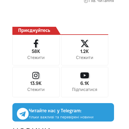
1 хв. читання
Приєднуйтесь
58K
1.2K
Стежити
Стежити
13.9K
6.1K
Стежити
Підписатися
Читайте нас у Telegram:
тільки важливі та перевірені новини