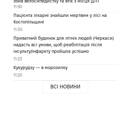
збив велосипедистку та втік з місця ДТП
11:50
Пацієнта лікарні знайшли мертвим у лісі на
Костопільщині
11:30
Приватний будинок для літніх людей (Черкаси)
надасть всі умови, щоб реабілітація після
інсульту/інфаркту пройшла успішно
11:23
Кукурудзу — в морозилку
11:20
ВСІ НОВИНИ