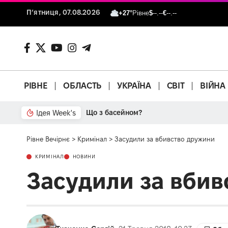
П’ятниця, 07.08.2026
+27°
Рівне
$
--.--
€
--.--
РІВНЕ
ОБЛАСТЬ
УКРАЇНА
СВІТ
ВІЙНА
Ідея Week's
Від паркану до картонки
Рівне Вечірнє
>
Кримінал
>
Засудили за вбивство дружини
КРИМІНАЛ
НОВИНИ
Засудили за вбив