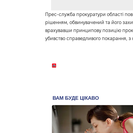
Прес-служба прокуратури області пов
рішенням, обвинувачений та його зах
врахувавши принципову позицію проку
убивство справедливого покарання, з 