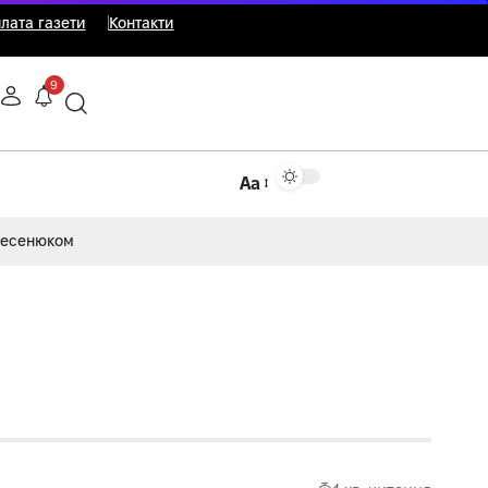
лата газети
Контакти
9
Аа
Несенюком