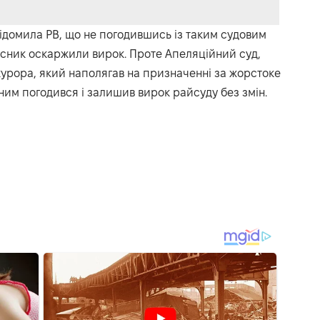
ідомила РВ, що не погодившись із таким судовим
исник оскаржили вирок. Проте Апеляційний суд,
рора, який наполягав на призначенні за жорстоке
ним погодився і залишив вирок райсуду без змін.