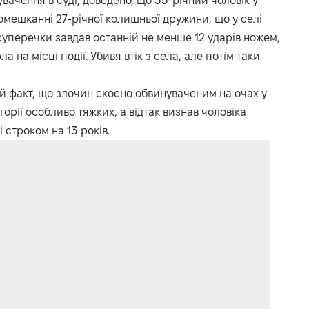
ачення в суді, доведено, що 35-річний чоловік у
омешканні 27-річної колишньої дружини, що у селі
 суперечки завдав останній не менше 12 ударів ножем,
 на місці події. Убивя втік з села, але потім таки
й факт, що злочин скоєно обвинуваченим на очах у
егорії особливо тяжких, а відтак визнав чоловіка
 строком на 13 років.