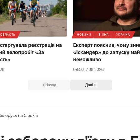
ОБЛАСТЬ
НОВИНИ
ВІЙНА
УКРАЇНА
 стартувала реєстрація на
Експерт пояснив, чому зн
ий велопробіг «За
«Іскандер» до запуску ма
сть»
неможливо
026
09:50, 7.08.2026
Назад
Далі
Білорусь на 5 років