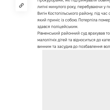
Прокурорами, які підтримували обвинув
липні минулого року, перебуваючи у п
Вигін Костопільського району, під час
який приніс із собою. Потерпіла померла
здався поліцейським.
Рівненський районний суд врахував то
малолітніх дітей та відноситься до кат
винним та засудив до позбавлення волі