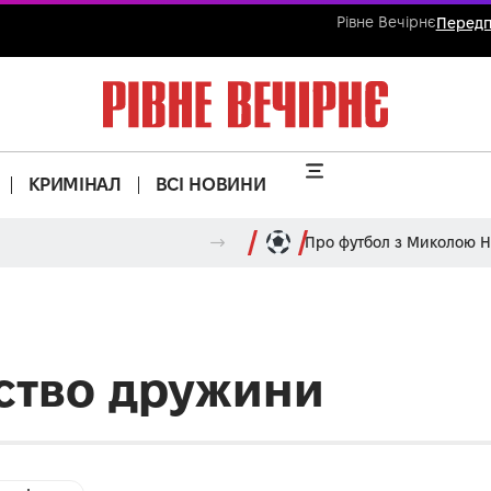
Рівне Вечірнє
Передп
КРИМІНАЛ
ВСІ НОВИНИ
Про футбол з Миколою 
ство дружини