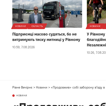
НОВИНИ
ОБЛАСТЬ
НОВИНИ
Підприємці масово судяться, бо не
У Рівному
витримують тиску митниці у Рівному
благодійн
Незалежні
10:59, 7.08.2026
10:26, 7.08.2
Рівне Вечірнє
>
Новини
>
«Продовжив» собі заборону в'їзду в 
НОВИНИ