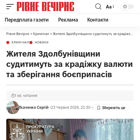
Аа
Передплата газети
Реклама
Контакти
Рівне Вечірнє
>
Кримінал
>
Жителя Здолбунівщини судитимуть за крадіжку валюти та зберігання боєприпасів
КРИМІНАЛ
НОВИНИ
Жителя Здолбунівщини
судитимуть за крадіжку валюти
та зберігання боєприпасів
1 хв. читання
Ткаченко Сергій
23 Червня 2026, 22:30