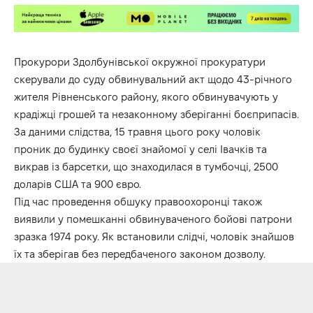
Прокурори Здолбунівської окружної прокуратури
скерували до суду обвинувальний акт щодо 43-річного
жителя Рівненського району, якого обвинувачують у
крадіжці грошей та незаконному зберіганні боєприпасів.
За даними слідства, 15 травня цього року чоловік
проник до будинку своєї знайомої у селі Івачків та
викрав із барсетки, що знаходилася в тумбочці, 2500
доларів США та 900 євро.
Під час проведення обшуку правоохоронці також
виявили у помешканні обвинуваченого бойові патрони
зразка 1974 року. Як встановили слідчі, чоловік знайшов
їх та зберігав без передбаченого законом дозволу.