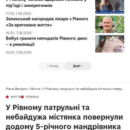
під’їзді і знепритомнів
17:00, 7.08.2026
Зеленський нагородив лікаря з Рівного
«За врятоване життя»
16:30, 7.08.2026
Вибух гранати неподалік Рівного: двоє
– в реанімації
16:00, 7.08.2026
Назад
Далі
Рівне Вечірнє
>
Життя
>
У Рівному патрульні та небайдужа містянка повернули додому 5-річного мандрівника на самокаті
ЖИТТЯ
НОВИНИ
У Рівному патрульні та
небайдужа містянка повернули
додому 5-річного мандрівника