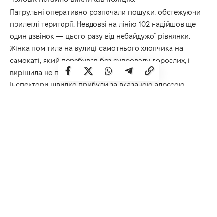
Патрульні оперативно розпочали пошуки, обстежуючи
прилеглі території. Невдовзі на лінію 102 надійшов ще
один дзвінок — цього разу від небайдужої рівнянки.
Жінка помітила на вулиці самотнього хлопчика на
самокаті, який перебував без супроводу дорослих, і
вирішила не проходити повз.
Інспектори швидко прибули за вказаною адресою,
переконалися, що з маленьким мандрівником усе гаразд,
та передали його схвильованому батькові.
З батьками хлопчика провели серйозну розмову щодо
безпеки та передали інформацію працівникам
ювенальної превенції.
Поліція вкотре нагадує, що під час прогулянок діти
мають постійно перебувати в полі зору. Навіть коротка
мить неуважності може коштувати занадто дорого.
Регулярно нагадуйте малечі правила безпечної
поведінки та чітко обговорюйте план дій на випадок,