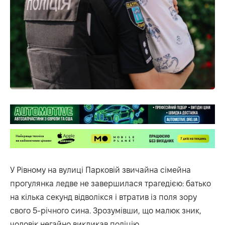
У Рівному на вулиці Парковій звичайна сімейна
прогулянка ледве не завершилася трагедією: батько
на кілька секунд відволікся і втратив із поля зору
свого 5-річного сина. Зрозумівши, що малюк зник,
чоловік негайно викликав поліцію.