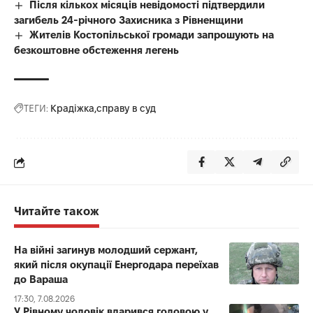
Після кількох місяців невідомості підтвердили
загибель 24-річного Захисника з Рівненщини
Жителів Костопільської громади запрошують на
безкоштовне обстеження легень
ТЕГИ:
Крадіжка
справу в суд
Читайте також
На війні загинув молодший сержант,
який після окупації Енергодара переїхав
до Вараша
17:30, 7.08.2026
У Рівному чоловік вдарився головою у