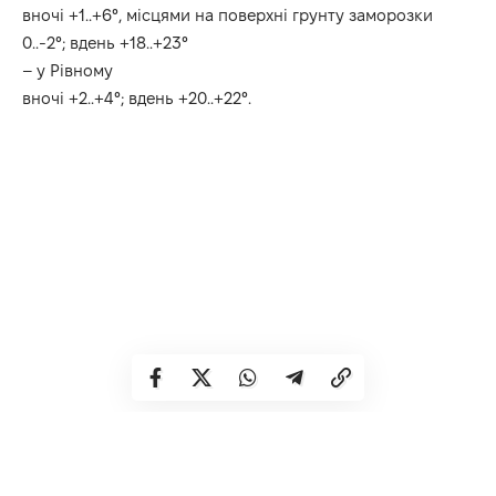
вночі +1..+6°, місцями на поверхні грунту заморозки
0..-2°; вдень +18..+23°
– у Рівному
вночі +2..+4°; вдень +20..+22°.