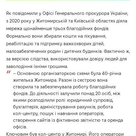
Як повідомили у Офісі Генерального прокурора України,
з 2020 року у Житомирській та Київській областях діяла
мережа щонайменше трьох благодійних фондів.
Формально вони збирали кошти на лікування,
реабілітацію та підтримку важкохворих дітей,
малозабезпечених родин і дитячих будинків. Фактично ж,
за версією слідства, використовували довіру людей для
заволодіння їхніми грошима.
– Основною організаторкою схеми була 40-річна
жителька Житомира. Разом із сестрою вона
створила та забезпечувала роботу благодійних
фондів. До діяльності залучили понад 20 осіб, між
якими розподілили ролі: юридичний супровід,
бухгалтерія, адміністрування рахунків, робота
кол-центру, пошук і навчання операторів,
створення сайтів із фіктивною звітністю та оренда
офісів.
Ключовим був кол-центр у Житомирі. Його оператори