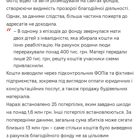
Фото, відео та звіти розміщували на сайтах фондів,
створюючи видимість прозорої благодійної діяльності.
Однак, за даними слідства, більша частина пожертв до
адресатів не доходила.
– В одному з епізодів до фонду звернулася мати
двох дітей з інвалідністю, яка збирала кошти на
їхню реабілітацію. На рахунок родини люди
перерахували понад 400 тис. грн. Матері передали
лише 20 тис. грн, решту коштів учасники схеми
привласнили.
Кошти виводили через підконтрольних ФОПів та фіктивні
підприємства, зокрема під виглядом оплати юридичних і
консультаційних послуг, а також продажу будівельних
матеріалів.
Наразі встановлено 25 потерпілих, яким завдано шкоди
на понад 1,6 млн грн. Інші потерпілі встановлюються. За
попередніми даними, загальна сума збитків може сягати
близько 13 млн грн – саме стільки коштів було виведено
з рахунків благодійного фонду не за цільовим