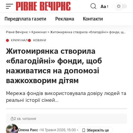
Аа
Передплата газети
Реклама
Контакти
Рівне Вечірнє
>
Кримінал
>
Житомирянка створила «благодійні» фонди, щоб наживатися на допомозі важкохворим дітям
КРИМІНАЛ
НОВИНИ
Житомирянка створила
«благодійні» фонди, щоб
наживатися на допомозі
важкохворим дітям
Мережа фондів використовувала довіру людей та
реальні історії сімей...
2 хв. читання
Олена Ракс
14 Травня 2026, 15:00