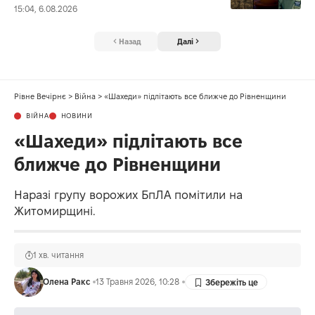
15:04, 6.08.2026
Назад
Далі
Рівне Вечірнє
>
Війна
>
«Шахеди» підлітають все ближче до Рівненщини
ВІЙНА
НОВИНИ
«Шахеди» підлітають все
ближче до Рівненщини
Наразі групу ворожих БпЛА помітили на
Житомирщині.
1 хв. читання
Олена Ракс
13 Травня 2026, 10:28