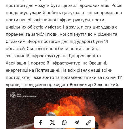
протягом дня можуть бути ще хвилі дронових атак. Росія
продовжує удари й робить це зухвало – цілеспрямовано
проти нашої залізничної інфраструктури, проти
цивільних об’єктів у містах. На жаль, після цих ударів є
поранені та загиблі люди, мої співчуття всім рідним та
близьким. Вчора протягом дня під ударом були 14
областей. Сьогодні вночі били по житловій та
залізничній інфраструктурі на Дніпровщині та
Харківщині, портовій інфраструктурі на Одещині,
енергетиці на Полтавщині. На всіх рівнях наші воїни
протидіють, і вже збито та подавлено тільки за цю ніч 111
дронів, – повідомив президент Володимир Зеленський.