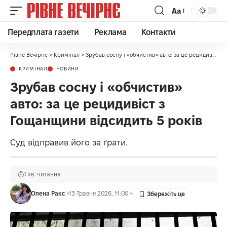
Аа
Передплата газети
Реклама
Контакти
Рівне Вечірнє
>
Кримінал
>
Зрубав сосну і «обчистив» авто: за це рецидивіст з Гощанщини відсидить 5 років
КРИМІНАЛ
НОВИНИ
Зрубав сосну і «обчистив»
авто: за це рецидивіст з
Гощанщини відсидить 5 років
Суд відправив його за ґрати.
1 хв. читання
Олена Ракс
13 Травня 2026, 11:00