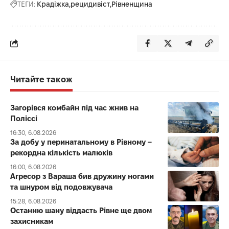
ТЕГИ:
Крадіжка
рецидивіст
Рівненщина
Читайте також
Загорівся комбайн під час жнив на
Поліссі
16:30, 6.08.2026
За добу у перинатальному в Рівному –
рекордна кількість малюків
16:00, 6.08.2026
Агресор з Вараша бив дружину ногами
та шнуром від подовжувача
15:28, 6.08.2026
Останню шану віддасть Рівне ще двом
захисникам