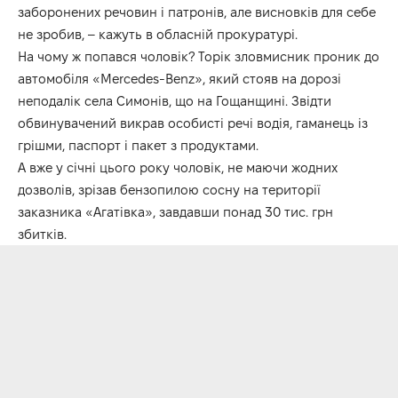
заборонених речовин і патронів, але висновків для себе
не зробив, – кажуть в обласній прокуратурі.
На чому ж попався чоловік? Торік зловмисник проник до
автомобіля «Mercedes-Benz», який стояв на дорозі
неподалік села Симонів, що на Гощанщині. Звідти
обвинувачений викрав особисті речі водія, гаманець із
грішми, паспорт і пакет з продуктами.
А вже у січні цього року чоловік, не маючи жодних
дозволів, зрізав бензопилою сосну на території
заказника «Агатівка», завдавши понад 30 тис. грн
збитків.