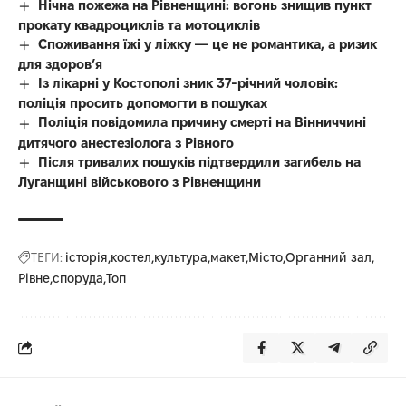
Нічна пожежа на Рівненщині: вогонь знищив пункт
прокату квадроциклів та мотоциклів
Споживання їжі у ліжку — це не романтика, а ризик
для здоров’я
Із лікарні у Костополі зник 37-річний чоловік:
поліція просить допомогти в пошуках
Поліція повідомила причину смерті на Вінниччині
дитячого анестезіолога з Рівного
Після тривалих пошуків підтвердили загибель на
Луганщині військового з Рівненщини
ТЕГИ:
історія
костел
культура
макет
Місто
Органний зал
Рівне
споруда
Топ