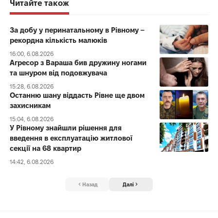
Читайте також
За добу у перинатальному в Рівному –
рекордна кількість малюків
16:00, 6.08.2026
Агресор з Вараша бив дружину ногами
та шнуром від подовжувача
15:28, 6.08.2026
Останню шану віддасть Рівне ще двом
захисникам
15:04, 6.08.2026
У Рівному знайшли рішення для
введення в експлуатацію житлової
секції на 68 квартир
14:42, 6.08.2026
Назад
Далі