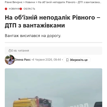
Рівне Вечірнє
>
Новини
>
На об’їзній неподалік Рівного – ДТП з вантажівками
НОВИНИ
ОБЛАСТЬ
На об’їзній неподалік Рівного –
ДТП з вантажівками
Вантаж висипався на дорогу.
0 хв. читання
Олена Ракс
4 Червня 2026, 09:44