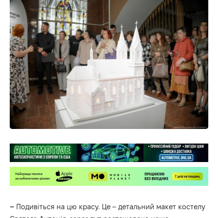
–
Подивіться на цю красу. Це – детальний макет костелу