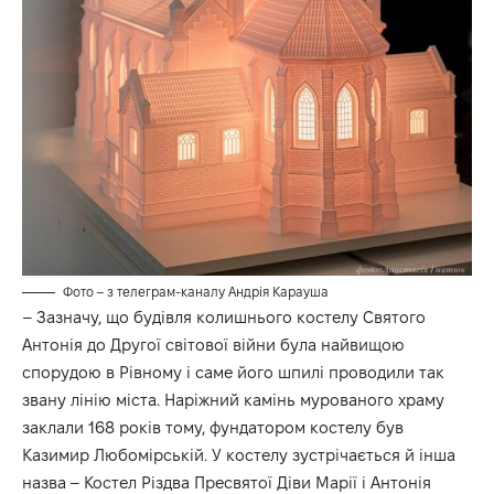
Фото – з телеграм-каналу Андрія Карауша
– Зазначу, що будівля колишнього костелу Святого
Антонія до Другої світової війни була найвищою
спорудою в Рівному і саме його шпилі проводили так
звану лінію міста. Наріжний камінь мурованого храму
заклали 168 років тому, фундатором костелу був
Казимир Любомірській. У костелу зустрічається й інша
назва – Костел Різдва Пресвятої Діви Марії і Антонія