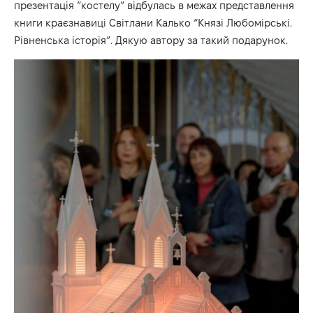
презентація “костелу” відбулась в межах представлення
книги краєзнавиці Світлани Калько “Князі Любомірські.
Рівненська історія”. Дякую автору за такий подарунок.