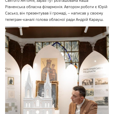
Святого Антонія, зараз тут розташована наша
Рівненська обласна філармонія. Автором роботи є Юрій
Сасько, він презентував її громаді, – написав у своєму
телеграм-каналі голова обласної ради Андрій Карауш.