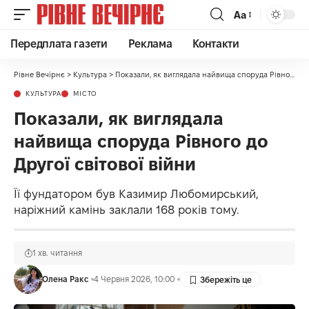
Аа
Передплата газети
Реклама
Контакти
Рівне Вечірнє
>
Культура
>
Показали, як виглядала найвища споруда Рівного до Другої світової війни
КУЛЬТУРА
МІСТО
Показали, як виглядала
найвища споруда Рівного до
Другої світової війни
Її фундатором був Казимир Любомирський,
наріжний камінь заклали 168 років тому.
1 хв. читання
Олена Ракс
4 Червня 2026, 10:00