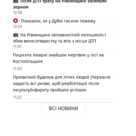
Після ДТП трасу на Рівненщині засипало
зерном
12:58
Показали, як у Дубні гасили пожежу
12:24
На Рівненщині неповнолітній мотоцикліст
збив велосипедистку та втік з місця ДТП
11:50
Пацієнта лікарні знайшли мертвим у лісі на
Костопільщині
11:30
Приватний будинок для літніх людей (Черкаси)
надасть всі умови, щоб реабілітація після
інсульту/інфаркту пройшла успішно
11:23
ВСІ НОВИНИ