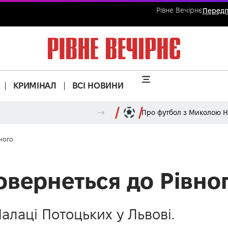
Рівне Вечірнє
Передп
КРИМІНАЛ
ВСІ НОВИНИ
Про футбол з Миколою 
ного
овернеться до Рівно
Палаці Потоцьких у Львові.