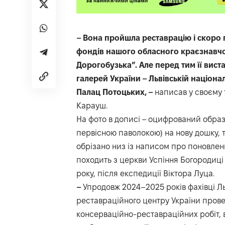
– Вона пройшла реставрацію і скоро п
фондів нашого обласного краєзнавчог
Дорогобузька”. Але перед тим її вист
галерей України – Львівській націонал
Палац Потоцьких, –
написав у своєму 
Карауш.
На фото в дописі – оцифрований образ
первісною паволокою) на нову дошку, т
обрізано низ із написом про поновленн
походить з церкви Успіння Богородиці 
року, після експедиції Віктора Луца.
–
Упродовж 2024–2025 років фахівці Ль
реставраційного центру України пров
консерваційно-реставраційних робіт, в