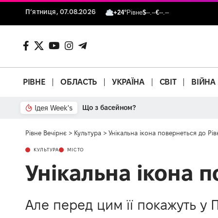
П’ятниця, 07.08.2026
+24°
Рівне
$
--.--
€
--.--
РІВНЕ
ОБЛАСТЬ
УКРАЇНА
СВІТ
ВІЙНА
Ідея Week's
Що з басейном?
Рівне Вечірнє
>
Культура
>
Унікальна ікона повернеться до Рів
КУЛЬТУРА
МІСТО
Унікальна ікона п
Але перед цим її покажуть у 