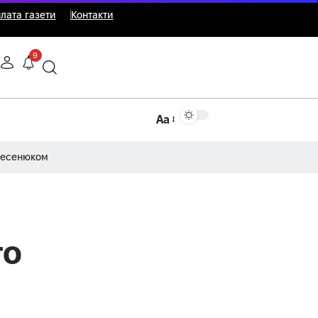
лата газети
Контакти
9
Аа
Несенюком
го