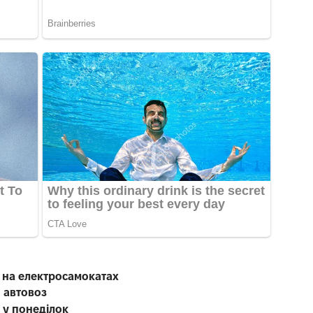
ю на електросамокатах
 автовоз
 у понеділок