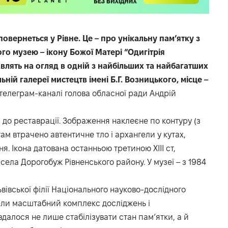
овернеться у Рівне. Це – про унікальну пам’ятку з
о музею – ікону Божої Матері “Одигітрія
авлять на огляд в одній з найбільших та найбагатших
ьній галереї мистецтв імені Б.Г. Возницького, місце –
телеграм-каналі голова обласної ради Андрій
 до реставрації. Зображення наклеєне по контуру (з
ам втрачено автентичне тло і архангели у кутах,
я. Ікона датована останньою третиною XIII ст,
села Дорогобуж Рівненського району. У музеї – з 1984
вівської філії Національного науково-дослідного
ели масштабний комплекс досліджень і
далося не лише стабілізувати стан пам’ятки, а й