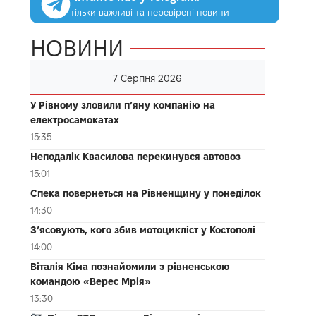
тільки важливі та перевірені новини
НОВИНИ
7 Серпня 2026
У Рівному зловили п’яну компанію на
електросамокатах
15:35
Неподалік Квасилова перекинувся автовоз
15:01
Спека повернеться на Рівненщину у понеділок
14:30
З’ясовують, кого збив мотоцикліст у Костополі
14:00
Віталія Кіма познайомили з рівненською
командою «Верес Мрія»
13:30