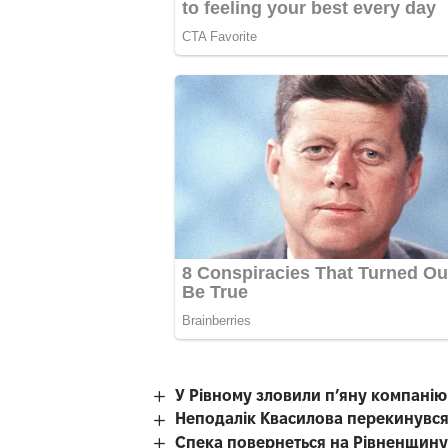
У Рівному зловили п’яну компані
Неподалік Квасилова перекинувся
Спека повернеться на Рівненщину