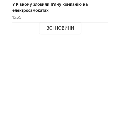
У Рівному зловили п’яну компанію на
електросамокатах
15:35
ВСІ НОВИНИ