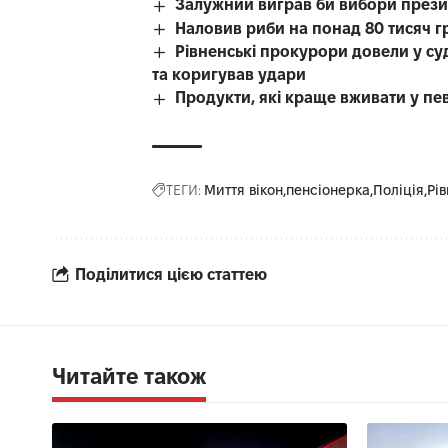
Залужний виграв би вибори прези
Наловив риби на понад 80 тисяч г
Рівненські прокурори довели у с
та коригував удари
Продукти, які краще вживати у пе
ТЕГИ:
Миття вікон
пенсіонерка
Поліція
Рів
Поділитися цією статтею
Читайте також