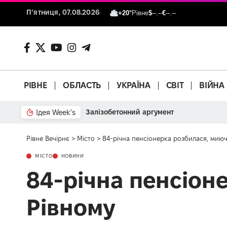
П’ятниця, 07.08.2026
+20°
Рівне
$
--.--
€
--.--
РІВНЕ
ОБЛАСТЬ
УКРАЇНА
СВІТ
ВІЙНА
Ідея Week's
Залізобетонний аргумент
Рівне Вечірнє
>
Місто
>
84-річна пенсіонерка розбилася, миюч
МІСТО
НОВИНИ
84-річна пенсіон
Рівному