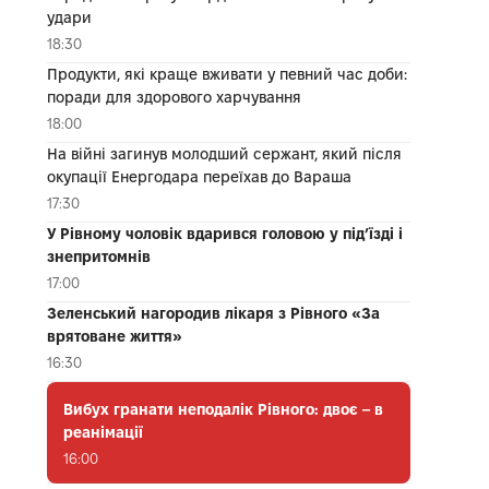
удари
18:30
Продукти, які краще вживати у певний час доби:
поради для здорового харчування
18:00
На війні загинув молодший сержант, який після
окупації Енергодара переїхав до Вараша
17:30
У Рівному чоловік вдарився головою у під’їзді і
знепритомнів
17:00
Зеленський нагородив лікаря з Рівного «За
врятоване життя»
16:30
Вибух гранати неподалік Рівного: двоє – в
реанімації
16:00