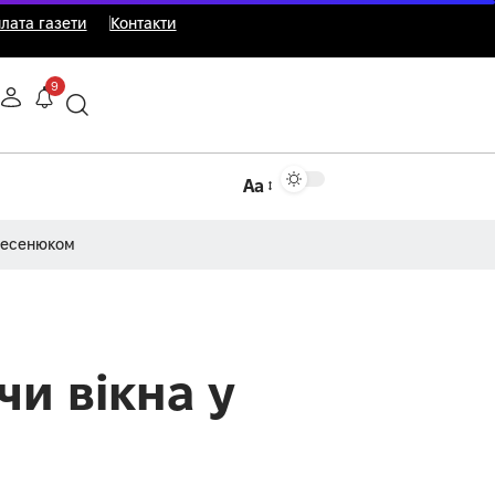
лата газети
Контакти
9
Аа
Несенюком
чи вікна у