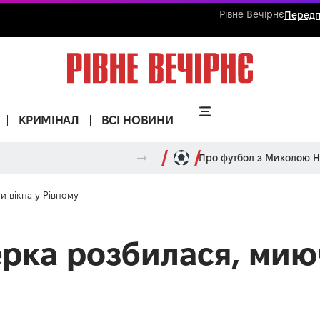
Рівне Вечірнє
Передп
КРИМІНАЛ
ВСІ НОВИНИ
Про футбол з Миколою 
и вікна у Рівному
ерка розбилася, мию