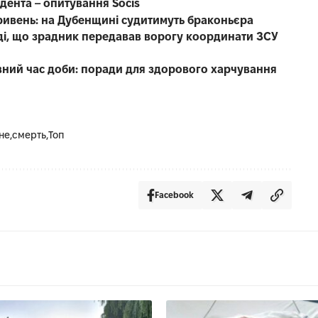
дента – опитування Socis
ривень: на Дубенщині судитимуть браконьєра
уді, що зрадник передавав ворогу координати ЗСУ
вний час доби: поради для здорового харчування
не
смерть
Топ
Facebook