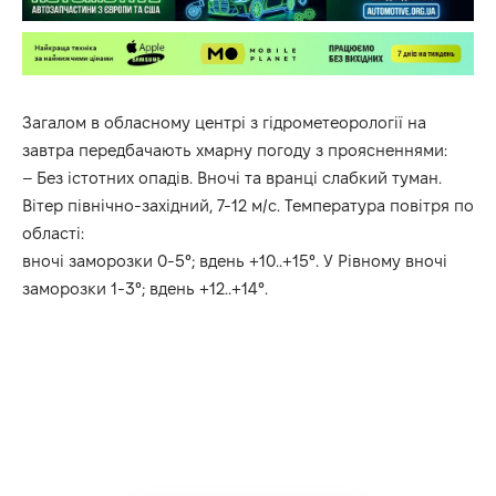
Загалом в
обласному
центрі
з
гідрометеорології
на
завтра передбачають хмарну погоду з проясненнями:
– Без істотних опадів. Вночі та вранці слабкий туман.
Вітер північно-західний, 7-12 м/с. Температура повітря по
області:
вночі заморозки 0-5°; вдень +10..+15°. У Рівному вночі
заморозки 1-3°; вдень +12..+14°.