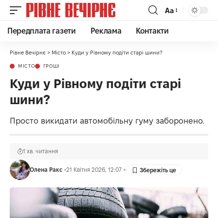
Аа
Передплата газети
Реклама
Контакти
Рівне Вечірнє
>
Місто
>
Куди у Рівному подіти старі шини?
МІСТО
ГРОШІ
Куди у Рівному подіти старі
шини?
Просто викидати автомобільну гуму заборонено.
1 хв. читання
Олена Ракс
21 Квітня 2026, 12:07