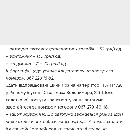
– автогума легкових транспортних засобів – 50 грн/1 од.
– вантажних – 130 грн/1 од.
– з індексом “С” – 70 грн./1 од.
Інформація щодо укладення договору на послугу за
номером: 067 220 16 82.
Здати відпрацьовані шини можна на території КАТП 1728
у Рівному (вулиця Стельмаха Володимира, 22). Щодо
додаткової послуги транспортування автогуми –
звертайтеся за номером телефону 067-279-49-18.
–
Також зауважимо, що автогума вважається різновидом
високотоксичних небезпечних відходів. А отже викидати
її в звичайні контейнери чи залишати будь-де на