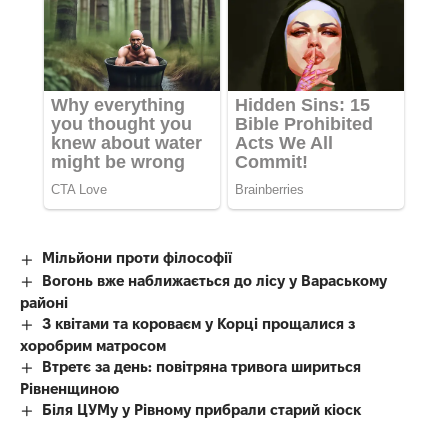
Мільйони проти філософії
Вогонь вже наближається до лісу у Вараському
районі
З квітами та короваєм у Корці прощалися з
хоробрим матросом
Втретє за день: повітряна тривога шириться
Рівненщиною
Біля ЦУМу у Рівному прибрали старий кіоск