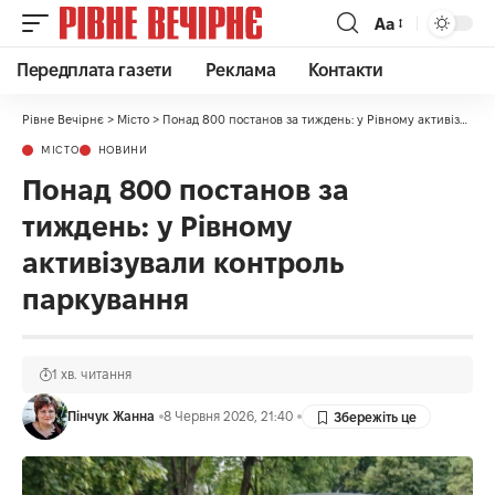
Аа
Передплата газети
Реклама
Контакти
Рівне Вечірнє
>
Місто
>
Понад 800 постанов за тиждень: у Рівному активізували контроль паркування
МІСТО
НОВИНИ
Понад 800 постанов за
тиждень: у Рівному
активізували контроль
паркування
1 хв. читання
Пінчук Жанна
8 Червня 2026, 21:40