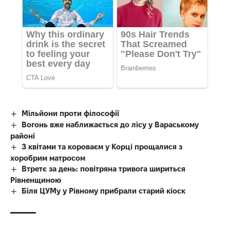
Мільйони проти філософії
Вогонь вже наближається до лісу у Вараському
районі
З квітами та короваєм у Корці прощалися з
хоробрим матросом
Втретє за день: повітряна тривога шириться
Рівненщиною
Біля ЦУМу у Рівному прибрали старий кіоск