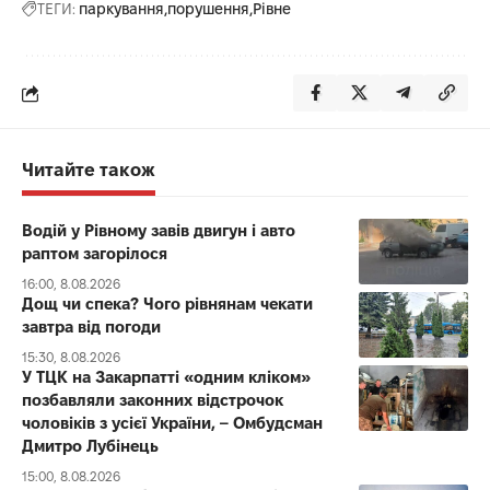
ТЕГИ:
паркування
порушення
Рівне
Читайте також
Водій у Рівному завів двигун і авто
раптом загорілося
16:00, 8.08.2026
Дощ чи спека? Чого рівнянам чекати
завтра від погоди
15:30, 8.08.2026
У ТЦК на Закарпатті «одним кліком»
позбавляли законних відстрочок
чоловіків з усієї України, – Омбудсман
Дмитро Лубінець
15:00, 8.08.2026