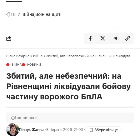
ТЕГИ:
Війна
Воїн на щиті
Рівне Вечірнє
>
Війна
>
Збитий, але небезпечний: на Рівненщині ліквідували бойову частину ворожого БпЛА
ВІЙНА
НОВИНИ
Збитий, але небезпечний: на
Рівненщині ліквідували бойову
частину ворожого БпЛА
1 хв. читання
Пінчук Жанна
8 Червня 2026, 21:00