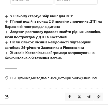
У Рівному стартує збір книг для ЗСУ
П’яний водій із понад 2,8 проміле спричинив ДТП на
Варащині: постраждала дитина
Завдяки розголосу вдалося знайти рідних чоловіка,
який постраждав у ДТП в Костополі
Після кількох місяців невідомості підтвердили
загибель 24-річного Захисника з Рівненщини
Жителів Костопільської громади запрошують на
безкоштовне обстеження легень
ТЕГИ:
зупинка
Місто
павільйон
Петиція
ринок
Рівне
Топ