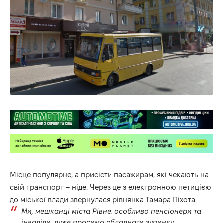
Місце популярне, а присісти пасажирам, які чекають на
свій транспорт – ніде. Через це з
електронною петицією
до міської влади звернулася рівнянка Тамара Піхота.
Ми, мешканці міста Рівне, особливо пенсіонери та
інваліди, дуже просимо обладнати зупинку