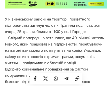
У Рівненському районі на території приватного
підприємства загинув чоловік. Трагічна подія сталася
вчора, 25 травня, близько 11:00 у селі Городок.
– Слідчий попередньо встановив, що 49-річний житель
Рівного, який працював на підприємстві, перебуваючи
на вагоні вантажного потягу, впав на колію. Унаслідок
наїзду потяга чоловік отримав травми, несумісні з
життям, – повідомили в обласній поліції.
Відкрито кримінальне провадження за фактом
порушення правил
безпеки під час виконання робіт із підвищеною
небезпекою, що спричинило загибель людини.