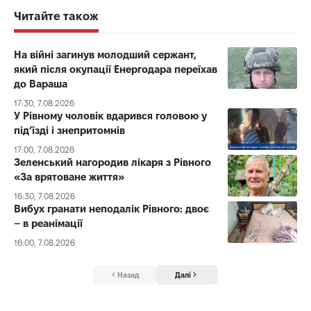
Читайте також
На війні загинув молодший сержант,
який після окупації Енергодара переїхав
до Вараша
17:30, 7.08.2026
У Рівному чоловік вдарився головою у
під’їзді і знепритомнів
17:00, 7.08.2026
Зеленський нагородив лікаря з Рівного
«За врятоване життя»
16:30, 7.08.2026
Вибух гранати неподалік Рівного: двоє
– в реанімації
16:00, 7.08.2026
Назад
Далі