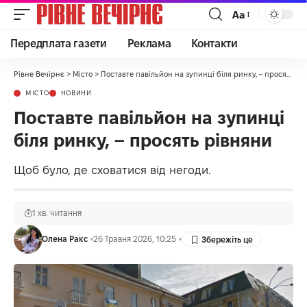
Аа
Передплата газети
Реклама
Контакти
Рівне Вечірнє
>
Місто
>
Поставте павільйон на зупинці біля ринку, – просять рівняни
МІСТО
НОВИНИ
Поставте павільйон на зупинці
біля ринку, – просять рівняни
Щоб було, де сховатися від негоди.
1 хв. читання
Олена Ракс
26 Травня 2026, 10:25