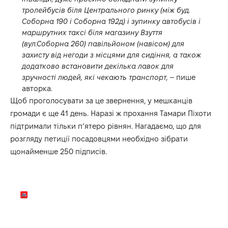
тролейбусів біля Центрального ринку (між буд.
Соборна 190 і Соборна 192д) і зупинку автобусів і
маршрутних таксі біля магазину Взуття
(вул.Соборна 260) павільйоном (навісом) для
захисту від негоди з місцями для сидіння, а також
додатково встановити декілька лавок для
зручності людей, які чекають транспорт,
– пише
авторка.
Щоб проголосувати за це звернення, у мешканців
громади є ще 41 день. Наразі ж прохання Тамари Піхоти
підтримали тільки п’ятеро рівнян. Нагадаємо, що для
розгляду петиції посадовцями необхідно зібрати
щонайменше 250 підписів.